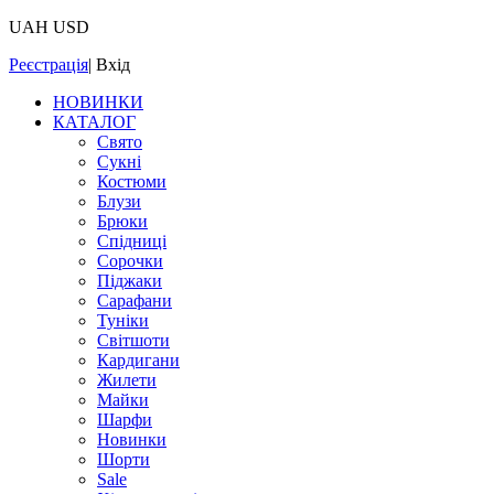
UAH
USD
Реєстрація
|
Вхід
НОВИНКИ
КАТАЛОГ
Свято
Сукні
Костюми
Блузи
Брюки
Спідниці
Сорочки
Піджаки
Сарафани
Туніки
Світшоти
Кардигани
Жилети
Майки
Шарфи
Новинки
Шорти
Sale