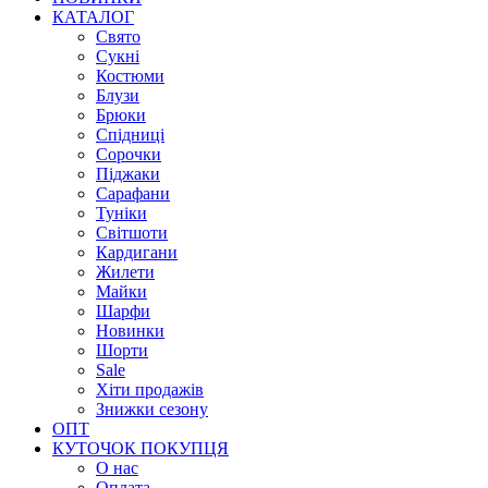
КАТАЛОГ
Свято
Сукні
Костюми
Блузи
Брюки
Спідниці
Сорочки
Піджаки
Сарафани
Туніки
Світшоти
Кардигани
Жилети
Майки
Шарфи
Новинки
Шорти
Sale
Хіти продажів
Знижки сезону
ОПТ
КУТОЧОК ПОКУПЦЯ
О нас
Оплата