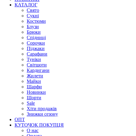
КАТАЛОГ
Свято
Сукні
Костюми
Блузи
Брюки
Спідниці
Сорочки
Піджаки
Сарафани
Туніки
Світшоти
Кардигани
Жилети
Майки
Шарфи
Новинки
Шорти
Sale
Хіти продажів
Знижки сезону
ОПТ
КУТОЧОК ПОКУПЦЯ
О нас
Оплата