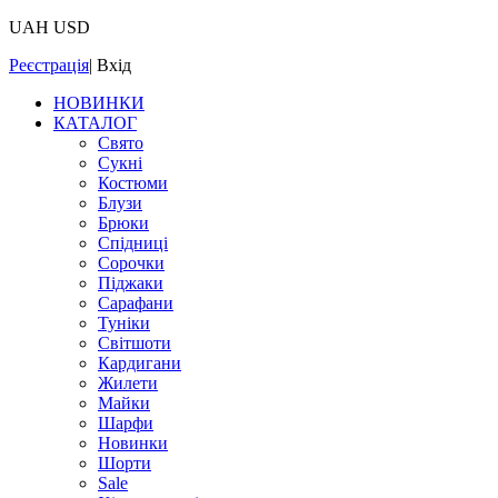
UAH
USD
Реєстрація
|
Вхід
НОВИНКИ
КАТАЛОГ
Свято
Сукні
Костюми
Блузи
Брюки
Спідниці
Сорочки
Піджаки
Сарафани
Туніки
Світшоти
Кардигани
Жилети
Майки
Шарфи
Новинки
Шорти
Sale