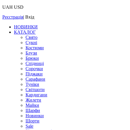
UAH
USD
Реєстрація
|
Вхід
НОВИНКИ
КАТАЛОГ
Свято
Сукні
Костюми
Блузи
Брюки
Спідниці
Сорочки
Піджаки
Сарафани
Туніки
Світшоти
Кардигани
Жилети
Майки
Шарфи
Новинки
Шорти
Sale