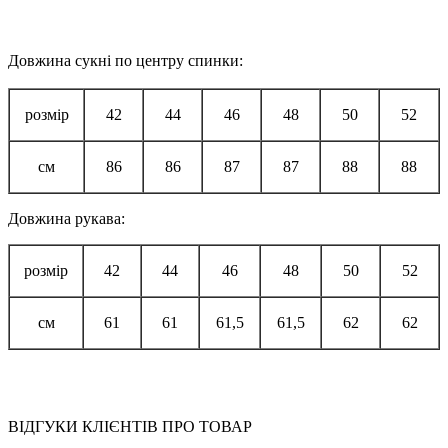
Довжина сукні по центру спинки:
розмір
42
44
46
48
50
52
см
86
86
87
87
88
88
Довжина рукава:
розмір
42
44
46
48
50
52
см
61
61
61,5
61,5
62
62
ВІДГУКИ КЛІЄНТІВ ПРО ТОВАР