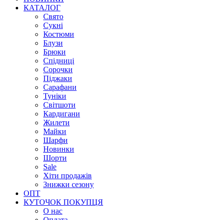
КАТАЛОГ
Свято
Сукні
Костюми
Блузи
Брюки
Спідниці
Сорочки
Піджаки
Сарафани
Туніки
Світшоти
Кардигани
Жилети
Майки
Шарфи
Новинки
Шорти
Sale
Хіти продажів
Знижки сезону
ОПТ
КУТОЧОК ПОКУПЦЯ
О нас
Оплата