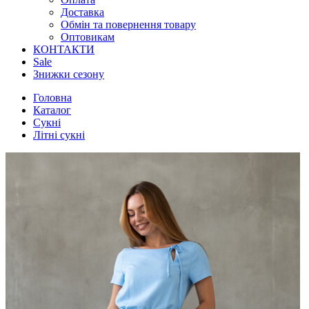
Доставка
Обмін та повернення товару
Оптовикам
КОНТАКТИ
Sale
Знижки сезону
Головна
Каталог
Сукні
Літні сукні