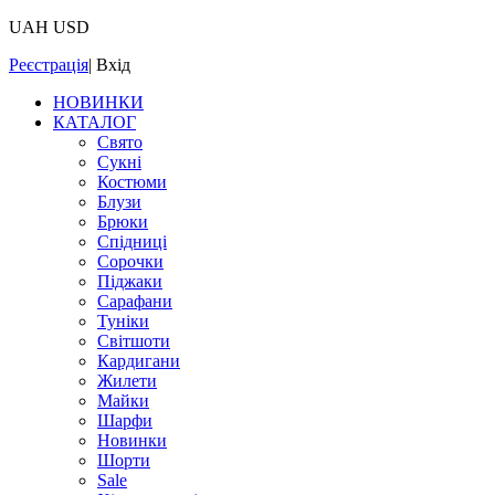
UAH
USD
Реєстрація
|
Вхід
НОВИНКИ
КАТАЛОГ
Свято
Сукні
Костюми
Блузи
Брюки
Спідниці
Сорочки
Піджаки
Сарафани
Туніки
Світшоти
Кардигани
Жилети
Майки
Шарфи
Новинки
Шорти
Sale