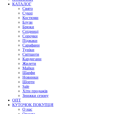
КАТАЛОГ
Свято
Сукні
Костюми
Блузи
Брюки
Спідниці
Сорочки
Піджаки
Сарафани
Туніки
Світшоти
Кардигани
Жилети
Майки
Шарфи
Новинки
Шорти
Sale
Хіти продажів
Знижки сезону
ОПТ
КУТОЧОК ПОКУПЦЯ
О нас
Оплата