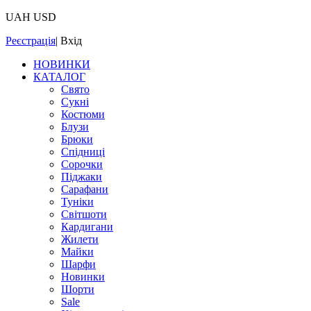
UAH
USD
Реєстрація
|
Вхід
НОВИНКИ
КАТАЛОГ
Свято
Сукні
Костюми
Блузи
Брюки
Спідниці
Сорочки
Піджаки
Сарафани
Туніки
Світшоти
Кардигани
Жилети
Майки
Шарфи
Новинки
Шорти
Sale