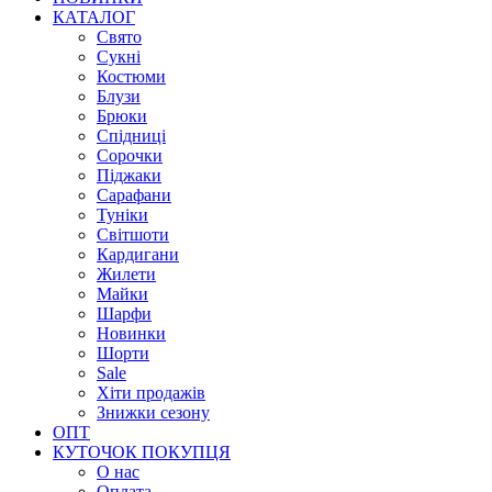
КАТАЛОГ
Свято
Сукні
Костюми
Блузи
Брюки
Спідниці
Сорочки
Піджаки
Сарафани
Туніки
Світшоти
Кардигани
Жилети
Майки
Шарфи
Новинки
Шорти
Sale
Хіти продажів
Знижки сезону
ОПТ
КУТОЧОК ПОКУПЦЯ
О нас
Оплата