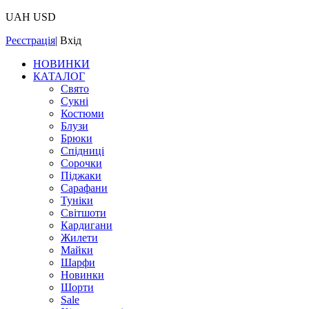
UAH
USD
Реєстрація
|
Вхід
НОВИНКИ
КАТАЛОГ
Свято
Сукні
Костюми
Блузи
Брюки
Спідниці
Сорочки
Піджаки
Сарафани
Туніки
Світшоти
Кардигани
Жилети
Майки
Шарфи
Новинки
Шорти
Sale