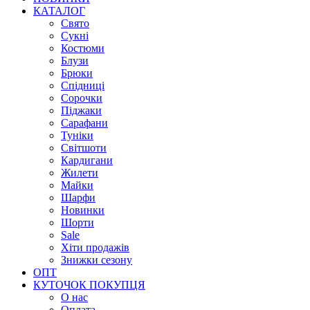
КАТАЛОГ
Свято
Сукні
Костюми
Блузи
Брюки
Спідниці
Сорочки
Піджаки
Сарафани
Туніки
Світшоти
Кардигани
Жилети
Майки
Шарфи
Новинки
Шорти
Sale
Хіти продажів
Знижки сезону
ОПТ
КУТОЧОК ПОКУПЦЯ
О нас
Оплата