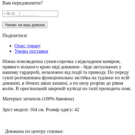
Вам передзвонити?
Поділитися:
Опис товару
Умови поставки
Ніжна повсякденна сукня-сорочка з відкладним коміром,
прямого вільного крою міді довжини - буде актуальною у
вашому гардеробі, незалежно від події та приводу. По переду
сукні розташована функціональна застібка на ґудзики по всій
довжині, в бічних швах кишені, а по низу розрізи до рівня
колін. В оригінальній широкій кулісці по талії проходить пояс.
Матеріал: штапель (100% бавовна)
Зріст моделі: 164 см. Розмір одягу: 42
Довжина по центру спинки: