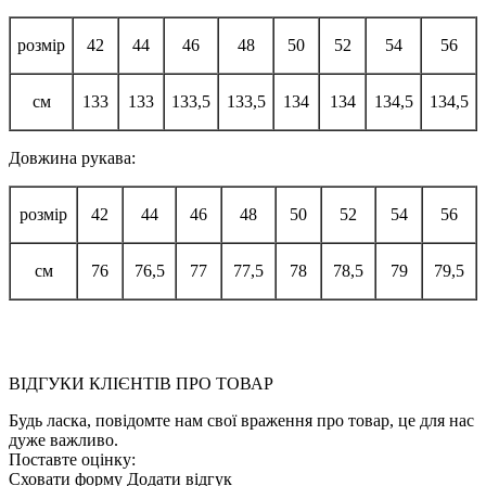
розмір
42
44
46
48
50
52
54
56
см
133
133
133,5
133,5
134
134
134,5
134,5
Довжина рукава:
розмір
42
44
46
48
50
52
54
56
см
76
76,5
77
77,5
78
78,5
79
79,5
ВІДГУКИ КЛІЄНТІВ ПРО ТОВАР
Будь ласка, повідомте нам свої враження про товар, це для нас
дуже важливо.
Поставте оцінку:
Сховати форму
Додати відгук