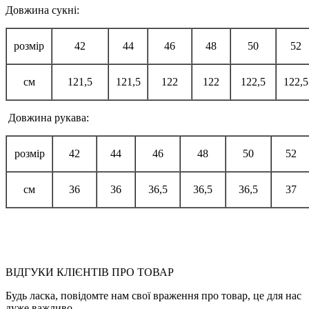
Довжина сукні:
розмір
42
44
46
48
50
52
см
121,5
121,5
122
122
122,5
122,5
Довжина рукава:
розмір
42
44
46
48
50
52
см
36
36
36,5
36,5
36,5
37
ВІДГУКИ КЛІЄНТІВ ПРО ТОВАР
Будь ласка, повідомте нам свої враження про товар, це для нас
дуже важливо.