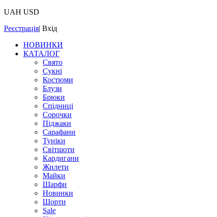
UAH
USD
Реєстрація
|
Вхід
НОВИНКИ
КАТАЛОГ
Свято
Сукні
Костюми
Блузи
Брюки
Спідниці
Сорочки
Піджаки
Сарафани
Туніки
Світшоти
Кардигани
Жилети
Майки
Шарфи
Новинки
Шорти
Sale