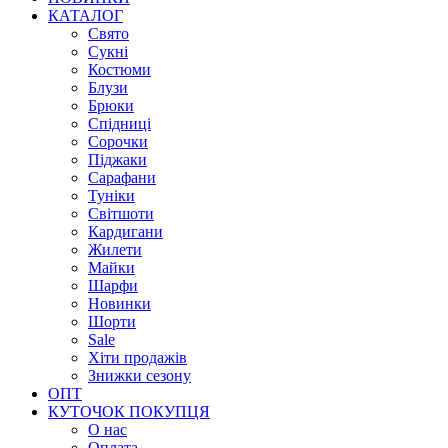
КАТАЛОГ
Свято
Сукні
Костюми
Блузи
Брюки
Спідниці
Сорочки
Піджаки
Сарафани
Туніки
Світшоти
Кардигани
Жилети
Майки
Шарфи
Новинки
Шорти
Sale
Хіти продажів
Знижки сезону
ОПТ
КУТОЧОК ПОКУПЦЯ
О нас
Оплата