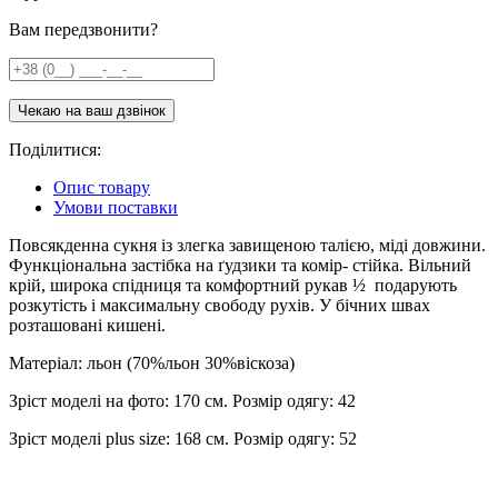
Вам передзвонити?
Поділитися:
Опис товару
Умови поставки
Повсякденна сукня із злегка завищеною талією, міді довжини.
Функціональна застібка на ґудзики та комір- стійка. Вільний
крій, широка спідниця та комфортний рукав ½ подарують
розкутість і максимальну свободу рухів. У бічних швах
розташовані кишені.
Матеріал: льон (70%льон 30%віскоза)
Зріст моделі на фото: 170 см. Розмір одягу: 42
Зріст моделі plus size: 168 см. Розмір одягу: 52