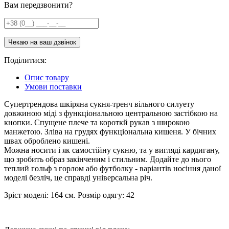
Вам передзвонити?
Поділитися:
Опис товару
Умови поставки
Супертрендова шкіряна сукня-тренч вільного силуету
довжиною міді з функціональною центральною застібкою на
кнопки. Спущене плече та короткй рукав з широкою
манжетою. Зліва на грудях функціональна кишеня. У бічних
швах оброблено кишені.
Можна носити і як самостійну сукню, та у вигляді кардигану,
що зробить образ закінченим і стильним. Додайте до нього
теплий гольф з горлом або футболку - варіантів носіння даної
моделі безліч, це справді універсальна річ.
Зріст моделі: 164 см. Розмір одягу: 42