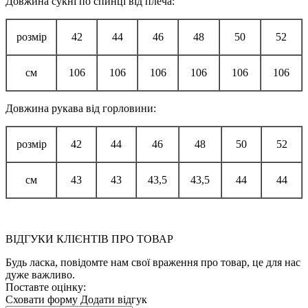
Довжина сукні по спинці від плеча:
розмір
42
44
46
48
50
52
см
106
106
106
106
106
106
Довжина рукава від горловини:
розмір
42
44
46
48
50
52
см
43
43
43,5
43,5
44
44
ВІДГУКИ КЛІЄНТІВ ПРО ТОВАР
Будь ласка, повідомте нам свої враження про товар, це для нас
дуже важливо.
Поставте оцінку:
Сховати форму
Додати відгук