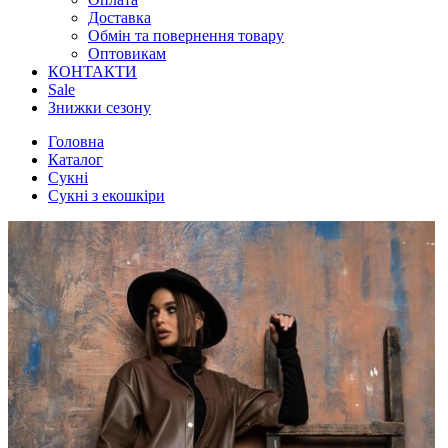
Доставка
Обмін та повернення товару
Оптовикам
КОНТАКТИ
Sale
Знижки сезону
Головна
Каталог
Сукні
Сукні з екошкіри