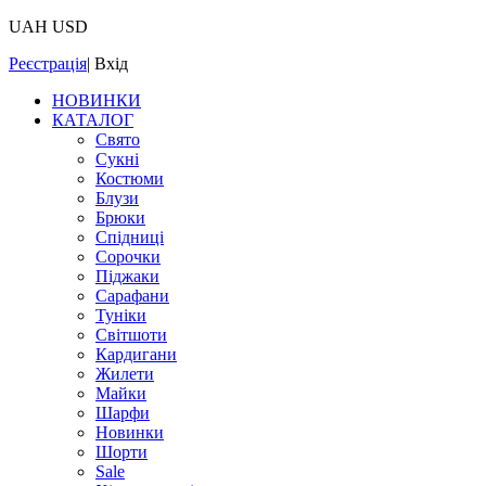
UAH
USD
Реєстрація
|
Вхід
НОВИНКИ
КАТАЛОГ
Свято
Сукні
Костюми
Блузи
Брюки
Спідниці
Сорочки
Піджаки
Сарафани
Туніки
Світшоти
Кардигани
Жилети
Майки
Шарфи
Новинки
Шорти
Sale