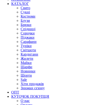
КАТАЛОГ
Свято
Сукні
Костюми
Блузи
Брюки
Спідниці
Сорочки
Піджаки
Сарафани
Туніки
Світшоти
Кардигани
Жилети
Майки
Шарфи
Новинки
Шорти
Sale
Хіти продажів
Знижки сезону
ОПТ
КУТОЧОК ПОКУПЦЯ
О нас
Оплата