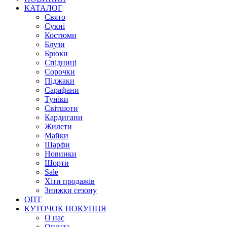
КАТАЛОГ
Свято
Сукні
Костюми
Блузи
Брюки
Спідниці
Сорочки
Піджаки
Сарафани
Туніки
Світшоти
Кардигани
Жилети
Майки
Шарфи
Новинки
Шорти
Sale
Хіти продажів
Знижки сезону
ОПТ
КУТОЧОК ПОКУПЦЯ
О нас
Оплата