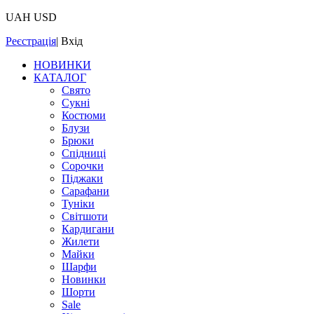
UAH
USD
Реєстрація
|
Вхід
НОВИНКИ
КАТАЛОГ
Свято
Сукні
Костюми
Блузи
Брюки
Спідниці
Сорочки
Піджаки
Сарафани
Туніки
Світшоти
Кардигани
Жилети
Майки
Шарфи
Новинки
Шорти
Sale