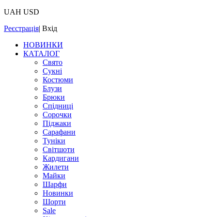
UAH
USD
Реєстрація
|
Вхід
НОВИНКИ
КАТАЛОГ
Свято
Сукні
Костюми
Блузи
Брюки
Спідниці
Сорочки
Піджаки
Сарафани
Туніки
Світшоти
Кардигани
Жилети
Майки
Шарфи
Новинки
Шорти
Sale