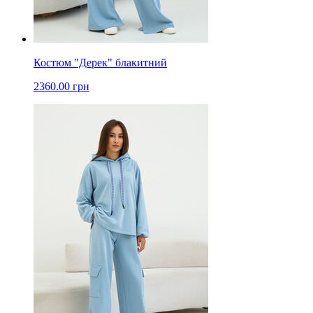
Костюм "Дерек" блакитний
2360.00 грн