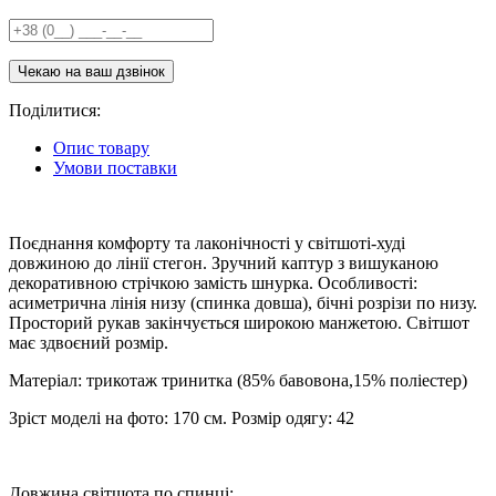
Поділитися:
Опис товару
Умови поставки
Поєднання комфорту та лаконічності у світшоті-худі
довжиною до лінії стегон. Зручний каптур з вишуканою
декоративною стрічкою замість шнурка. Особливості:
асиметрична лінія низу (спинка довша), бічні розрізи по низу.
Просторий рукав закінчується широкою манжетою. Світшот
має здвоєний розмір.
Матеріал: трикотаж тринитка (85% бавовона,15% поліестер)
Зріст моделі на фото: 170 см. Розмір одягу: 42
Довжина світшота по спинці: