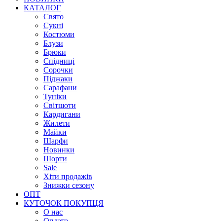
КАТАЛОГ
Свято
Сукні
Костюми
Блузи
Брюки
Спідниці
Сорочки
Піджаки
Сарафани
Туніки
Світшоти
Кардигани
Жилети
Майки
Шарфи
Новинки
Шорти
Sale
Хіти продажів
Знижки сезону
ОПТ
КУТОЧОК ПОКУПЦЯ
О нас
Оплата