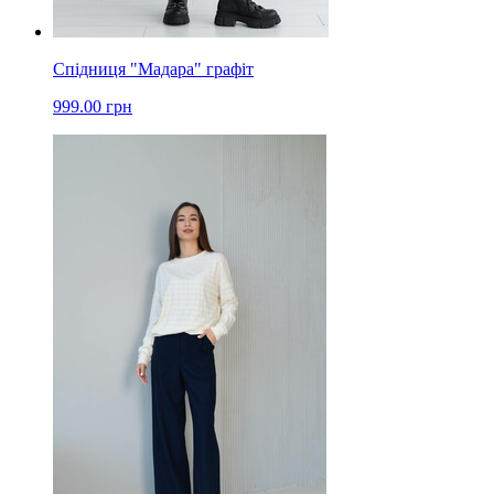
Спідниця "Мадара" графіт
999.00 грн