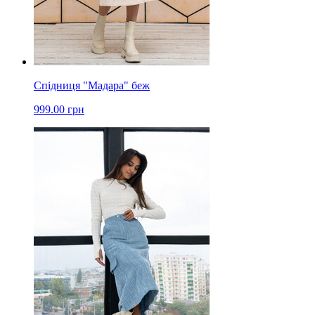
Спідниця "Мадара" беж
999.00 грн