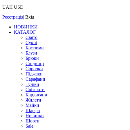
UAH
USD
Реєстрація
|
Вхід
НОВИНКИ
КАТАЛОГ
Свято
Сукні
Костюми
Блузи
Брюки
Спідниці
Сорочки
Піджаки
Сарафани
Туніки
Світшоти
Кардигани
Жилети
Майки
Шарфи
Новинки
Шорти
Sale