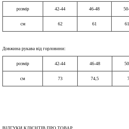
розмір
42-44
46-48
50
см
62
61
61
Довжина рукава від горловини:
розмір
42-44
46-48
50
см
73
74,5
ВІДГУКИ КЛІЄНТІВ ПРО ТОВАР