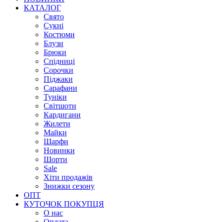
КАТАЛОГ
Свято
Сукні
Костюми
Блузи
Брюки
Спідниці
Сорочки
Піджаки
Сарафани
Туніки
Світшоти
Кардигани
Жилети
Майки
Шарфи
Новинки
Шорти
Sale
Хіти продажів
Знижки сезону
ОПТ
КУТОЧОК ПОКУПЦЯ
О нас
Оплата