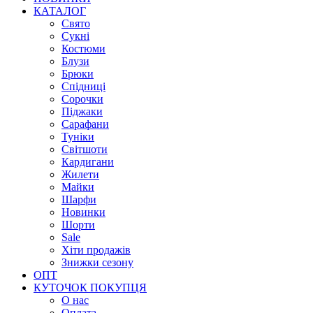
КАТАЛОГ
Свято
Сукні
Костюми
Блузи
Брюки
Спідниці
Сорочки
Піджаки
Сарафани
Туніки
Світшоти
Кардигани
Жилети
Майки
Шарфи
Новинки
Шорти
Sale
Хіти продажів
Знижки сезону
ОПТ
КУТОЧОК ПОКУПЦЯ
О нас
Оплата