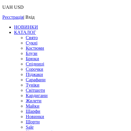
UAH
USD
Реєстрація
|
Вхід
НОВИНКИ
КАТАЛОГ
Свято
Сукні
Костюми
Блузи
Брюки
Спідниці
Сорочки
Піджаки
Сарафани
Туніки
Світшоти
Кардигани
Жилети
Майки
Шарфи
Новинки
Шорти
Sale