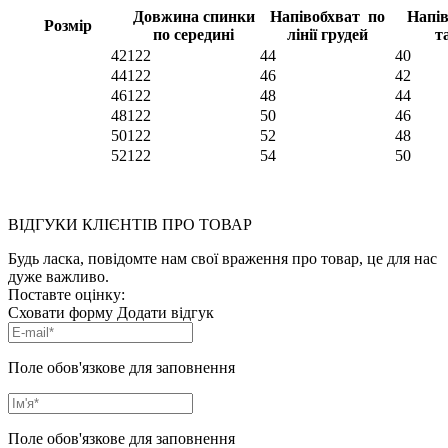
Довжина спинки
Напівобхват по
Напів
Розмір
по середині
лінії грудей
т
42
122
44
40
44
122
46
42
46
122
48
44
48
122
50
46
50
122
52
48
52
122
54
50
ВІДГУКИ КЛІЄНТІВ ПРО ТОВАР
Будь ласка, повідомте нам свої враження про товар, це для нас
дуже важливо.
Поставте оцінку:
Сховати форму
Додати відгук
Поле обов'язкове для заповнення
Поле обов'язкове для заповнення