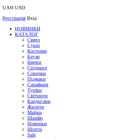
UAH
USD
Реєстрація
|
Вхід
НОВИНКИ
КАТАЛОГ
Свято
Сукні
Костюми
Блузи
Брюки
Спідниці
Сорочки
Піджаки
Сарафани
Туніки
Світшоти
Кардигани
Жилети
Майки
Шарфи
Новинки
Шорти
Sale