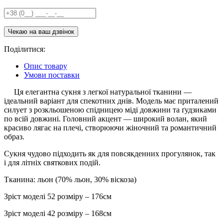
Поділитися:
Опис товару
Умови поставки
Ця елегантна сукня з легкої натуральної тканини —
ідеальний варіант для спекотних днів. Модель має приталений
силует з розкльошеною спідницею міді довжини та ґудзиками
по всій довжині. Головний акцент — широкий волан, який
красиво лягає на плечі, створюючи жіночний та романтичний
образ.
Сукня чудово підходить як для повсякденних прогулянок, так
і для літніх святкових подій.
Тканина: льон (70% льон, 30% віскоза)
Зріст моделі 52 розміру – 176см
Зріст моделі 42 розміру – 168см