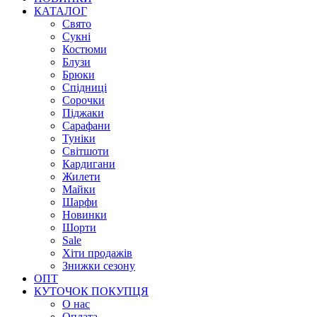
КАТАЛОГ
Свято
Сукні
Костюми
Блузи
Брюки
Спідниці
Сорочки
Піджаки
Сарафани
Туніки
Світшоти
Кардигани
Жилети
Майки
Шарфи
Новинки
Шорти
Sale
Хіти продажів
Знижки сезону
ОПТ
КУТОЧОК ПОКУПЦЯ
О нас
Оплата