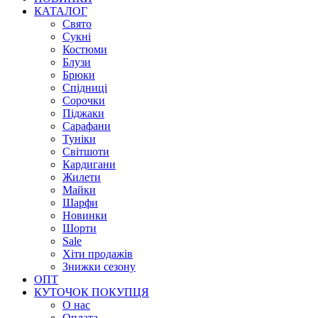
КАТАЛОГ
Свято
Сукні
Костюми
Блузи
Брюки
Спідниці
Сорочки
Піджаки
Сарафани
Туніки
Світшоти
Кардигани
Жилети
Майки
Шарфи
Новинки
Шорти
Sale
Хіти продажів
Знижки сезону
ОПТ
КУТОЧОК ПОКУПЦЯ
О нас
Оплата