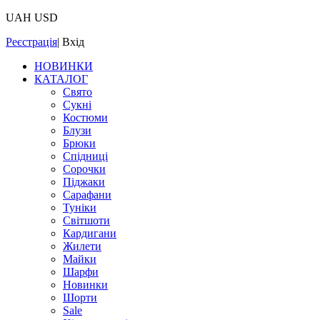
UAH
USD
Реєстрація
|
Вхід
НОВИНКИ
КАТАЛОГ
Свято
Сукні
Костюми
Блузи
Брюки
Спідниці
Сорочки
Піджаки
Сарафани
Туніки
Світшоти
Кардигани
Жилети
Майки
Шарфи
Новинки
Шорти
Sale