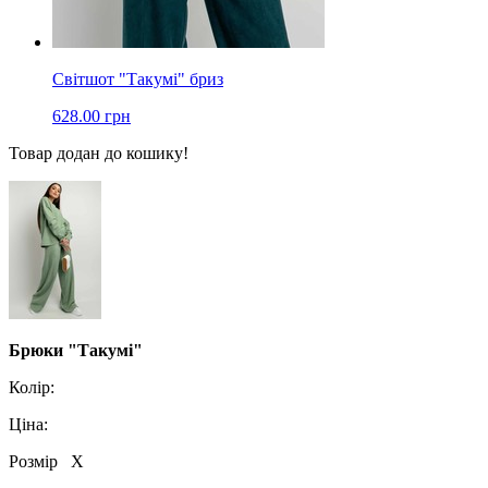
Світшот "Такумі" бриз
628.00 грн
Товар додан до кошику!
Брюки "Такумі"
Колір:
Ціна:
Розмір
X