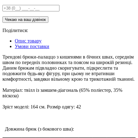
Поділитися:
Опис товару
Умови поставки
Трендові брюки-палаццо з кишенями в бічних швах, середнім
швом по передніх половинках та поясом на широкій резинці.
Даним брюкам підвладно скоригувати, підкреслити та
подовжити будь-яку фігуру, при цьому не втративши
комфортності, завдяки вільному крою та трикотажній тканині.
Матеріал: твілл із замшем-діагональ (65% поліестер, 35%
віскоза)
Зріст моделі: 164 см. Розмір одягу: 42
Довжина брюк (з бокового шва):