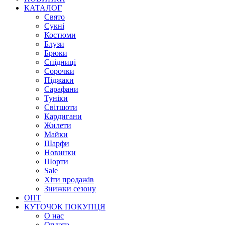
КАТАЛОГ
Свято
Сукні
Костюми
Блузи
Брюки
Спідниці
Сорочки
Піджаки
Сарафани
Туніки
Світшоти
Кардигани
Жилети
Майки
Шарфи
Новинки
Шорти
Sale
Хіти продажів
Знижки сезону
ОПТ
КУТОЧОК ПОКУПЦЯ
О нас
Оплата