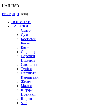
UAH
USD
Реєстрація
|
Вхід
НОВИНКИ
КАТАЛОГ
Свято
Сукні
Костюми
Блузи
Брюки
Спідниці
Сорочки
Піджаки
Сарафани
Туніки
Світшоти
Кардигани
Жилети
Майки
Шарфи
Новинки
Шорти
Sale