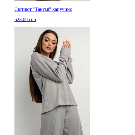
Світшот "Такумі" капучино
628.00 грн