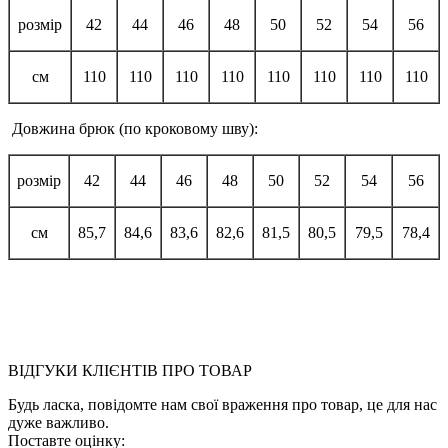
розмір
42
44
46
48
50
52
54
56
см
110
110
110
110
110
110
110
110
Довжина брюк (по кроковому шву):
розмір
42
44
46
48
50
52
54
56
см
85,7
84,6
83,6
82,6
81,5
80,5
79,5
78,4
ВІДГУКИ КЛІЄНТІВ ПРО ТОВАР
Будь ласка, повідомте нам свої враження про товар, це для нас
дуже важливо.
Поставте оцінку: