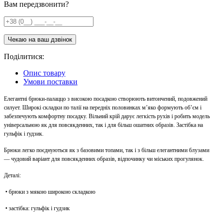
Вам передзвонити?
Поділитися:
Опис товару
Умови поставки
Елегантні брюки-палаццо з високою посадкою створюють витончений, подовжений
силует. Широкі складки по талії на передніх половинках м’яко формують об’єм і
забезпечують комфортну посадку. Вільний крій дарує легкість рухів і робить модель
універсальною як для повсякденних, так і для більш ошатних образів. Застібка на
гульфік і ґудзик.
Брюки легко поєднуються як з базовими топами, так і з більш елегантними блузами
— чудовий варіант для повсякденних образів, відпочинку чи міських прогулянок.
Деталі:
• брюки з мякою широкою складкою
• застібка: гульфік і гудзик