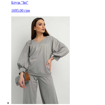
Блуза "Іві"
1695.00 грн