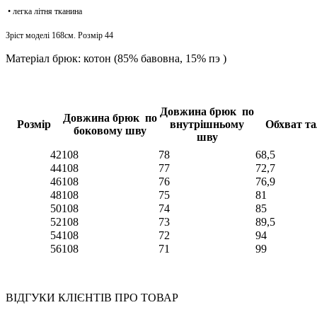
• легка літня тканина
Зріст моделі 168см. Розмір 44
Матеріал брюк: котон (85% бавовна, 15% пэ )
Довжина брюк по
Довжина брюк по
Розмір
внутрішньому
Обхват та
боковому шву
шву
42
108
78
68,5
44
108
77
72,7
46
108
76
76,9
48
108
75
81
50
108
74
85
52
108
73
89,5
54
108
72
94
56
108
71
99
ВІДГУКИ КЛІЄНТІВ ПРО ТОВАР