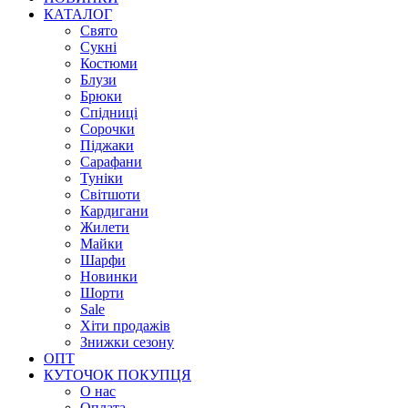
КАТАЛОГ
Свято
Сукні
Костюми
Блузи
Брюки
Спідниці
Сорочки
Піджаки
Сарафани
Туніки
Світшоти
Кардигани
Жилети
Майки
Шарфи
Новинки
Шорти
Sale
Хіти продажів
Знижки сезону
ОПТ
КУТОЧОК ПОКУПЦЯ
О нас
Оплата