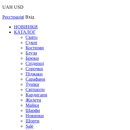
UAH
USD
Реєстрація
|
Вхід
НОВИНКИ
КАТАЛОГ
Свято
Сукні
Костюми
Блузи
Брюки
Спідниці
Сорочки
Піджаки
Сарафани
Туніки
Світшоти
Кардигани
Жилети
Майки
Шарфи
Новинки
Шорти
Sale