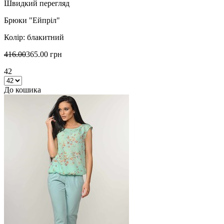
Швидкий перегляд
Брюки "Ейпріл"
Колір: блакитний
416.00
365.00 грн
42
До кошика