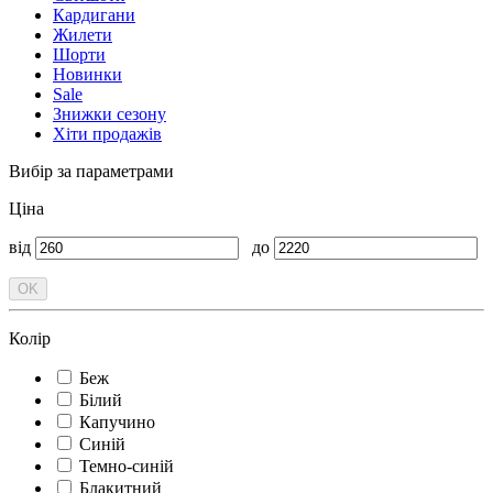
Кардигани
Жилети
Шорти
Новинки
Sale
Знижки сезону
Хіти продажів
Вибір за параметрами
Ціна
від
до
Колір
Беж
Білий
Капучино
Синій
Темно-синій
Блакитний