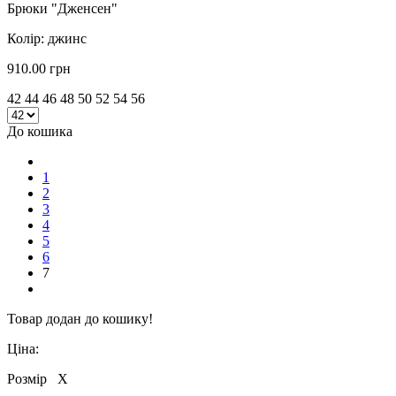
Брюки "Дженсен"
Колір: джинс
910.00 грн
42 44 46 48 50 52 54 56
До кошика
1
2
3
4
5
6
7
Товар додан до кошику!
Ціна:
Розмір
X