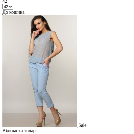
42
До кошика
Sale
Відкласти товар