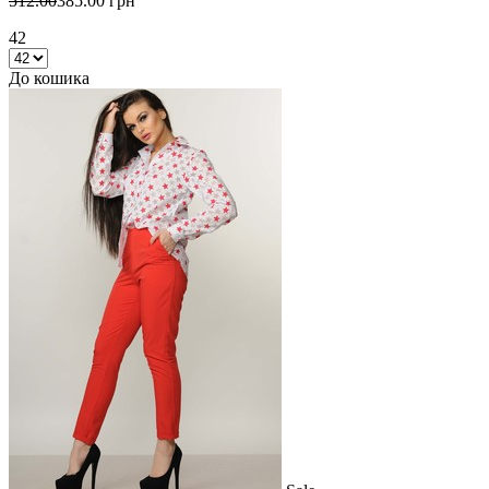
512.00
385.00 грн
42
До кошика