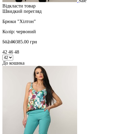
Sale
Відкласти товар
Швидкий перегляд
Брюки "Хілтон"
Колір: червоний
512.00
385.00 грн
42 46 48
До кошика