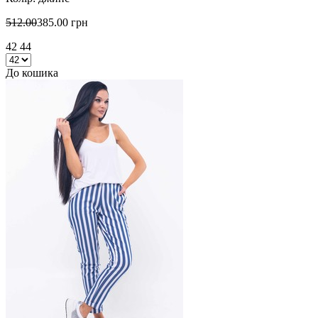
512.00
385.00 грн
42 44
До кошика