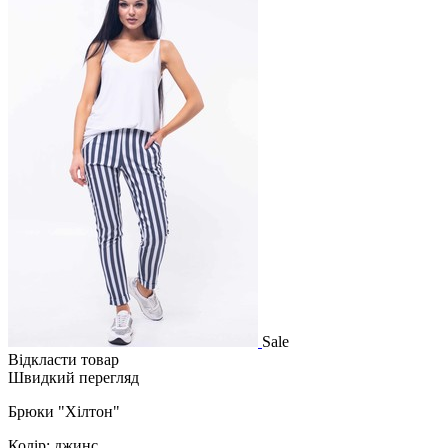
Sale
Відкласти товар
Швидкий перегляд
Брюки "Хілтон"
Колір: джинс