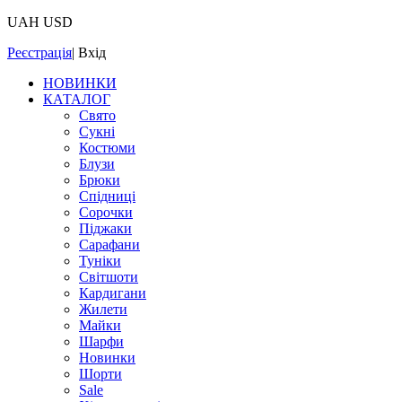
UAH
USD
Реєстрація
|
Вхід
НОВИНКИ
КАТАЛОГ
Свято
Сукні
Костюми
Блузи
Брюки
Спідниці
Сорочки
Піджаки
Сарафани
Туніки
Світшоти
Кардигани
Жилети
Майки
Шарфи
Новинки
Шорти
Sale