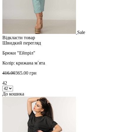
Sale
Відкласти товар
Швидкий перегляд
Брюки "Ейпріл"
Колір: крижана м`ята
416.00
365.00 грн
42
До кошика