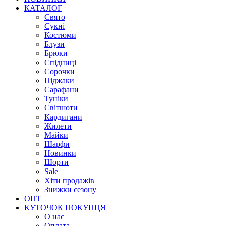
КАТАЛОГ
Свято
Сукні
Костюми
Блузи
Брюки
Спідниці
Сорочки
Піджаки
Сарафани
Туніки
Світшоти
Кардигани
Жилети
Майки
Шарфи
Новинки
Шорти
Sale
Хіти продажів
Знижки сезону
ОПТ
КУТОЧОК ПОКУПЦЯ
О нас
Оплата