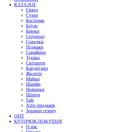
КАТАЛОГ
Свято
Сукні
Костюми
Блузи
Брюки
Спідниці
Сорочки
Піджаки
Сарафани
Туніки
Світшоти
Кардигани
Жилети
Майки
Шарфи
Новинки
Шорти
Sale
Хіти продажів
Знижки сезону
ОПТ
КУТОЧОК ПОКУПЦЯ
О нас
Оплата