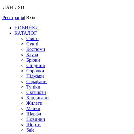
UAH
USD
Реєстрація
|
Вхід
НОВИНКИ
КАТАЛОГ
Свято
Сукні
Костюми
Блузи
Брюки
Спідниці
Сорочки
Піджаки
Сарафани
Туніки
Світшоти
Кардигани
Жилети
Майки
Шарфи
Новинки
Шорти
Sale