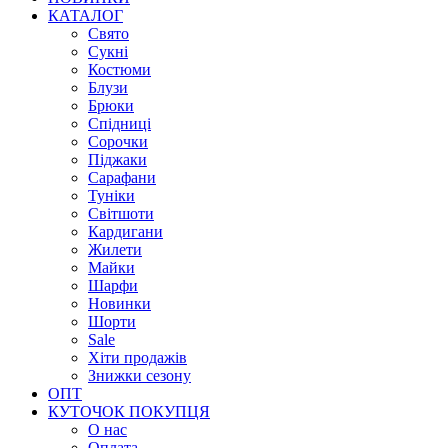
КАТАЛОГ
Свято
Сукні
Костюми
Блузи
Брюки
Спідниці
Сорочки
Піджаки
Сарафани
Туніки
Світшоти
Кардигани
Жилети
Майки
Шарфи
Новинки
Шорти
Sale
Хіти продажів
Знижки сезону
ОПТ
КУТОЧОК ПОКУПЦЯ
О нас
Оплата