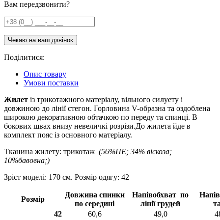
Вам передзвонити?
Поділитися:
Опис товару
Умови поставки
Жилет
із трикотажного матеріалу, вільного силуету і
довжиною до лінії стегон. Горловина V-образна та оздоблена
широкою декоративною обтачкою по переду та спинці. В
бокових швах внизу невеличкі розрізи.До жилета йде в
комплект пояс із основного матеріалу.
Тканина жилету: трикотаж
(56%ПЕ; 34% віскоза;
10%бавовна;)
Зріст моделі: 170 см. Розмір одягу: 42
Довжина спинки
Напівобхват по
Напів
Розмір
по середині
лінії грудей
та
42
60,6
49,0
4