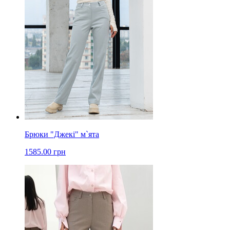
Брюки "Джекі" м`ята
1585.00 грн