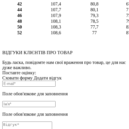
42
107,4
80,8
6
44
107,7
80,1
7
46
107,9
79,3
7
48
108,1
78,5
7
50
108,3
77,7
8
52
108,6
77
8
ВІДГУКИ КЛІЄНТІВ ПРО ТОВАР
Будь ласка, повідомте нам свої враження про товар, це для нас
дуже важливо.
Поставте оцінку:
Сховати форму
Додати відгук
Поле обов'язкове для заповнення
Поле обов'язкове для заповнення