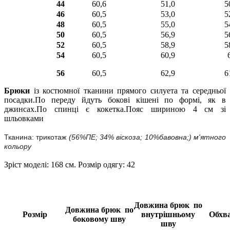
44
60,6
51,0
5
46
60,5
53,0
5
48
60,5
55,0
5
50
60,5
56,9
5
52
60,5
58,9
5
54
60,5
60,9
56
60,5
62,9
6
Брюки
із костюмної тканини прямого силуета та середньої
посадки.По переду йдуть бокові кішені по формі, як в
джинсах.По спинці є кокетка.Пояс шириною 4 см зі
шльовками
Тканина: трикотаж
(56%ПЕ; 34% віскоза; 10%бавовна;) м'ятного
кольору
Зріст моделі: 168 см. Розмір одягу: 42
Довжина брюк по
Довжина брюк по
Розмір
внутрішньому
Обхва
боковому шву
шву