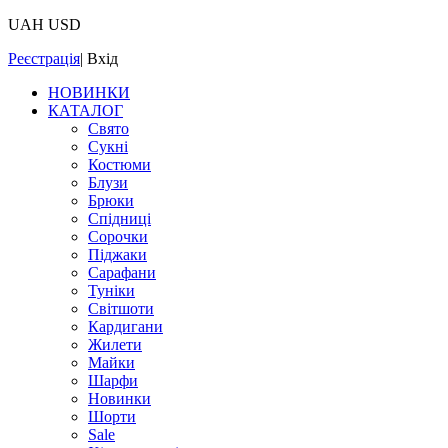
UAH
USD
Реєстрація
|
Вхід
НОВИНКИ
КАТАЛОГ
Свято
Сукні
Костюми
Блузи
Брюки
Спідниці
Сорочки
Піджаки
Сарафани
Туніки
Світшоти
Кардигани
Жилети
Майки
Шарфи
Новинки
Шорти
Sale