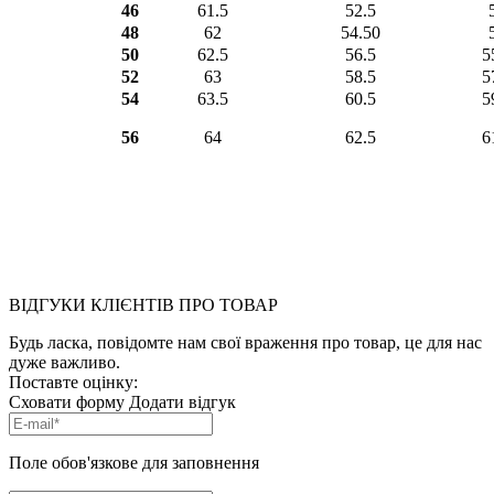
46
61.5
52.5
48
62
54.50
50
62.5
56.5
5
52
63
58.5
5
54
63.5
60.5
5
56
64
62.5
6
ВІДГУКИ КЛІЄНТІВ ПРО ТОВАР
Будь ласка, повідомте нам свої враження про товар, це для нас
дуже важливо.
Поставте оцінку:
Сховати форму
Додати відгук
Поле обов'язкове для заповнення