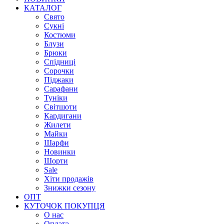
КАТАЛОГ
Свято
Сукні
Костюми
Блузи
Брюки
Спідниці
Сорочки
Піджаки
Сарафани
Туніки
Світшоти
Кардигани
Жилети
Майки
Шарфи
Новинки
Шорти
Sale
Хіти продажів
Знижки сезону
ОПТ
КУТОЧОК ПОКУПЦЯ
О нас
Оплата