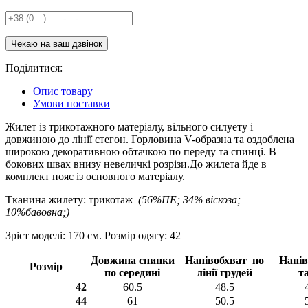
Поділитися:
Опис товару
Умови поставки
Жилет із трикотажного матеріалу, вільного силуету і
довжиною до лінії стегон. Горловина V-образна та оздоблена
широкою декоративною обтачкою по переду та спинці. В
бокових швах внизу невеличкі розрізи.До жилета йде в
комплект пояс із основного матеріалу.
Тканина жилету: трикотаж
(56%ПЕ; 34% віскоза;
10%бавовна;)
Зріст моделі: 170 см. Розмір одягу: 42
Довжина спинки
Напівобхват по
Напів
Розмір
по середині
лінії грудей
та
42
60.5
48.5
44
61
50.5