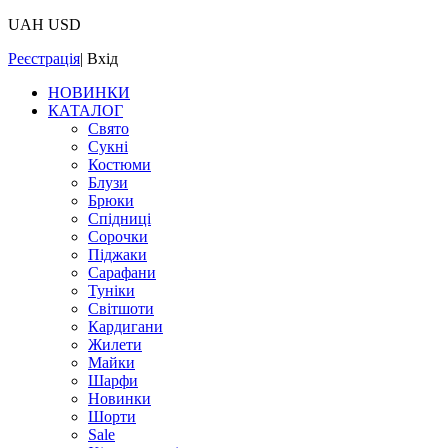
UAH
USD
Реєстрація
|
Вхід
НОВИНКИ
КАТАЛОГ
Свято
Сукні
Костюми
Блузи
Брюки
Спідниці
Сорочки
Піджаки
Сарафани
Туніки
Світшоти
Кардигани
Жилети
Майки
Шарфи
Новинки
Шорти
Sale