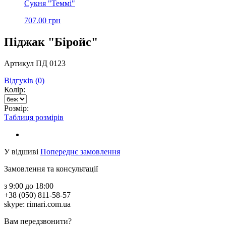
Сукня "Теммі"
707.00 грн
Піджак "Біройс"
Артикул ПД 0123
Відгуків (0)
Колір:
Розмір:
Таблиця розмірів
У відшиві
Попереднє замовлення
Замовлення та консультації
з 9:00 до 18:00
+38 (050) 811-58-57
skype: rimari.com.ua
Вам передзвонити?