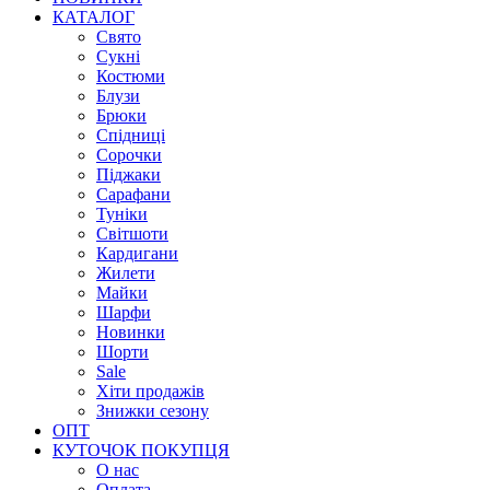
КАТАЛОГ
Свято
Сукні
Костюми
Блузи
Брюки
Спідниці
Сорочки
Піджаки
Сарафани
Туніки
Світшоти
Кардигани
Жилети
Майки
Шарфи
Новинки
Шорти
Sale
Хіти продажів
Знижки сезону
ОПТ
КУТОЧОК ПОКУПЦЯ
О нас
Оплата