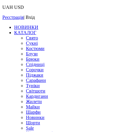
UAH
USD
Реєстрація
|
Вхід
НОВИНКИ
КАТАЛОГ
Свято
Сукні
Костюми
Блузи
Брюки
Спідниці
Сорочки
Піджаки
Сарафани
Туніки
Світшоти
Кардигани
Жилети
Майки
Шарфи
Новинки
Шорти
Sale