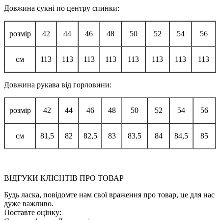
Довжина сукні по центру спинки:
розмір
42
44
46
48
50
52
54
56
см
113
113
113
113
113
113
113
113
Довжина рукава від горловини:
розмір
42
44
46
48
50
52
54
56
см
81,5
82
82,5
83
83,5
84
84,5
85
ВІДГУКИ КЛІЄНТІВ ПРО ТОВАР
Будь ласка, повідомте нам свої враження про товар, це для нас
дуже важливо.
Поставте оцінку: