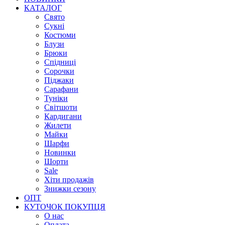
КАТАЛОГ
Свято
Сукні
Костюми
Блузи
Брюки
Спідниці
Сорочки
Піджаки
Сарафани
Туніки
Світшоти
Кардигани
Жилети
Майки
Шарфи
Новинки
Шорти
Sale
Хіти продажів
Знижки сезону
ОПТ
КУТОЧОК ПОКУПЦЯ
О нас
Оплата