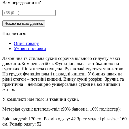
Вам передзвонити?
Поділитися:
Опис товару
Умови поставки
Лаконічна та стильна сукня-сорочка вільного силуету максі
довжини.Комірець стійка. Функціональна застібка-поло на
ґудзиках. Лінія плеча спущена. Рукав закінчується манжетою.
На грудях функціональні накладні кишені. У бічних швах на
рівні стегон – потайні кишені. Внизу сукні розрізи. Зручна та
практична – неймовірно універсальна сукня на всі випадки
життя.
У комплекті йде пояс із тканини сукні.
Матеріал сукні: штапель-твіл (90% бавовна, 10% поліестер);
Зріст моделі: 170 см. Розмір одягу: 42 Зріст моделі plus size: 160
см. Розмір одягу: 52