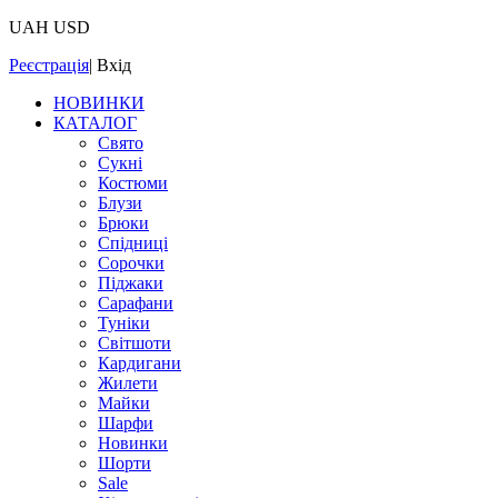
UAH
USD
Реєстрація
|
Вхід
НОВИНКИ
КАТАЛОГ
Свято
Сукні
Костюми
Блузи
Брюки
Спідниці
Сорочки
Піджаки
Сарафани
Туніки
Світшоти
Кардигани
Жилети
Майки
Шарфи
Новинки
Шорти
Sale