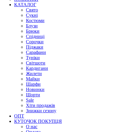
КАТАЛОГ
Свято
Сукні
Костюми
Блузи
Брюки
Спідниці
Сорочки
Піджаки
Сарафани
Туніки
Світшоти
Кардигани
Жилети
Майки
Шарфи
Новинки
Шорти
Sale
Хіти продажів
Знижки сезону
ОПТ
КУТОЧОК ПОКУПЦЯ
О нас
Оплата