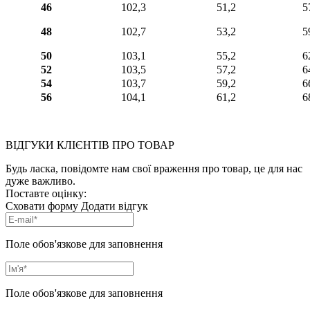
46
102,3
51,2
5
48
102,7
53,2
5
50
103,1
55,2
6
52
103,5
57,2
6
54
103,7
59,2
6
56
104,1
61,2
6
ВІДГУКИ КЛІЄНТІВ ПРО ТОВАР
Будь ласка, повідомте нам свої враження про товар, це для нас
дуже важливо.
Поставте оцінку:
Сховати форму
Додати відгук
Поле обов'язкове для заповнення
Поле обов'язкове для заповнення