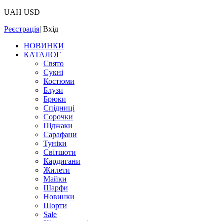
UAH
USD
Реєстрація
|
Вхід
НОВИНКИ
КАТАЛОГ
Свято
Сукні
Костюми
Блузи
Брюки
Спідниці
Сорочки
Піджаки
Сарафани
Туніки
Світшоти
Кардигани
Жилети
Майки
Шарфи
Новинки
Шорти
Sale