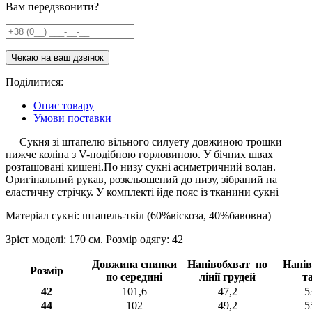
Вам передзвонити?
Поділитися:
Опис товару
Умови поставки
Сукня зі штапелю вільного силуету довжиною трошки
нижче коліна з V-подібною горловиною. У бічних швах
розташовані кишені.По низу сукні асиметричний волан.
Оригінальний рукав, розкльошений до низу, зібраний на
еластичну стрічку. У комплекті йде пояс із тканини сукні
Матеріал сукні: штапель-твіл (60%віскоза, 40%бавовна)
Зріст моделі: 170 см. Розмір одягу: 42
Довжина спинки
Напівобхват по
Напів
Розмір
по середині
лінії грудей
та
42
101,6
47,2
5
44
102
49,2
5