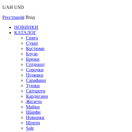
UAH
USD
Реєстрація
|
Вхід
НОВИНКИ
КАТАЛОГ
Свято
Сукні
Костюми
Блузи
Брюки
Спідниці
Сорочки
Піджаки
Сарафани
Туніки
Світшоти
Кардигани
Жилети
Майки
Шарфи
Новинки
Шорти
Sale