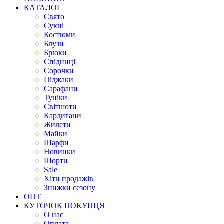
КАТАЛОГ
Свято
Сукні
Костюми
Блузи
Брюки
Спідниці
Сорочки
Піджаки
Сарафани
Туніки
Світшоти
Кардигани
Жилети
Майки
Шарфи
Новинки
Шорти
Sale
Хіти продажів
Знижки сезону
ОПТ
КУТОЧОК ПОКУПЦЯ
О нас
Оплата