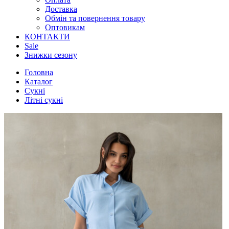
Доставка
Обмін та повернення товару
Оптовикам
КОНТАКТИ
Sale
Знижки сезону
Головна
Каталог
Сукні
Літні сукні