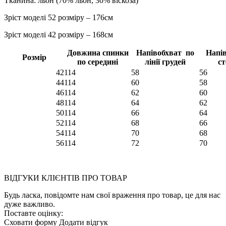
Тканина: льон (70% льон, 30% віскоза)
Зріст моделі 52 розміру – 176см
Зріст моделі 42 розміру – 168см
Довжина спинки
Напівобхват по
Напі
Розмір
по середині
лінії грудей
ст
42
114
58
56
44
114
60
58
46
114
62
60
48
114
64
62
50
114
66
64
52
114
68
66
54
114
70
68
56
114
72
70
ВІДГУКИ КЛІЄНТІВ ПРО ТОВАР
Будь ласка, повідомте нам свої враження про товар, це для нас
дуже важливо.
Поставте оцінку:
Сховати форму
Додати відгук