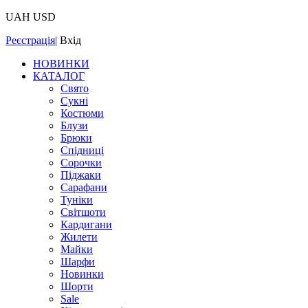
UAH
USD
Реєстрація
|
Вхід
НОВИНКИ
КАТАЛОГ
Свято
Сукні
Костюми
Блузи
Брюки
Спідниці
Сорочки
Піджаки
Сарафани
Туніки
Світшоти
Кардигани
Жилети
Майки
Шарфи
Новинки
Шорти
Sale