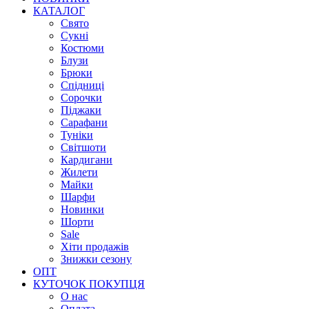
КАТАЛОГ
Свято
Сукні
Костюми
Блузи
Брюки
Спідниці
Сорочки
Піджаки
Сарафани
Туніки
Світшоти
Кардигани
Жилети
Майки
Шарфи
Новинки
Шорти
Sale
Хіти продажів
Знижки сезону
ОПТ
КУТОЧОК ПОКУПЦЯ
О нас
Оплата