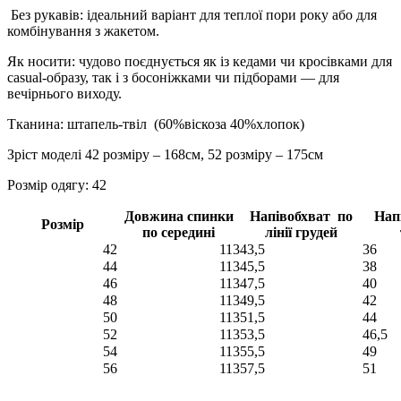
Без рукавів: ідеальний варіант для теплої пори року або для
комбінування з жакетом.
Як носити: чудово поєднується як із кедами чи кросівками для
casual-образу, так і з босоніжками чи підборами — для
вечірнього виходу.
Тканина: штапель-твіл (60%віскоза 40%хлопок)
Зріст моделі 42 розміру – 168см, 52 розміру – 175см
Розмір одягу: 42
Довжина спинки
Напівобхват по
Нап
Розмір
по середині
лінії грудей
42
113
43,5
36
44
113
45,5
38
46
113
47,5
40
48
113
49,5
42
50
113
51,5
44
52
113
53,5
46,5
54
113
55,5
49
56
113
57,5
51