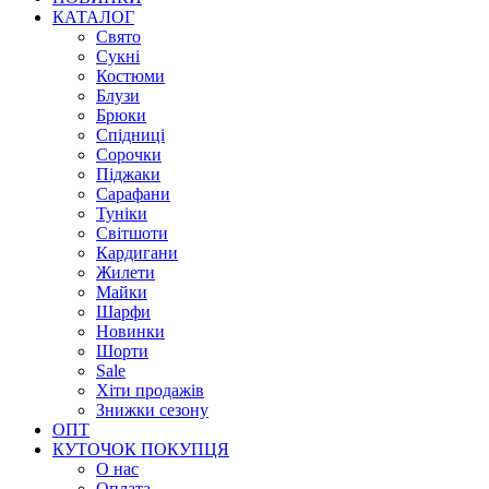
КАТАЛОГ
Свято
Сукні
Костюми
Блузи
Брюки
Спідниці
Сорочки
Піджаки
Сарафани
Туніки
Світшоти
Кардигани
Жилети
Майки
Шарфи
Новинки
Шорти
Sale
Хіти продажів
Знижки сезону
ОПТ
КУТОЧОК ПОКУПЦЯ
О нас
Оплата