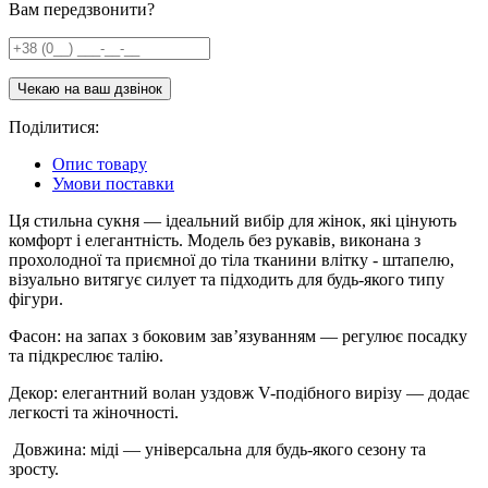
Вам передзвонити?
Поділитися:
Опис товару
Умови поставки
Ця стильна сукня — ідеальний вибір для жінок, які цінують
комфорт і елегантність. Модель без рукавів, виконана з
прохолодної та приємної до тіла тканини влітку - штапелю,
візуально витягує силует та підходить для будь-якого типу
фігури.
Фасон: на запах з боковим зав’язуванням — регулює посадку
та підкреслює талію.
Декор: елегантний волан уздовж V-подібного вирізу — додає
легкості та жіночності.
Довжина: міді — універсальна для будь-якого сезону та
зросту.