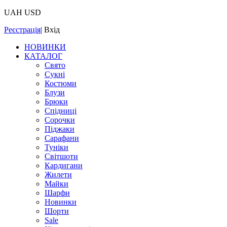
UAH
USD
Реєстрація
|
Вхід
НОВИНКИ
КАТАЛОГ
Свято
Сукні
Костюми
Блузи
Брюки
Спідниці
Сорочки
Піджаки
Сарафани
Туніки
Світшоти
Кардигани
Жилети
Майки
Шарфи
Новинки
Шорти
Sale