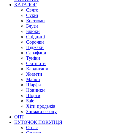
КАТАЛОГ
Свято
Сукні
Костюми
Блузи
Брюки
Спідниці
Сорочки
Піджаки
Сарафани
Туніки
Світшоти
Кардигани
Жилети
Майки
Шарфи
Новинки
Шорти
Sale
Хіти продажів
Знижки сезону
ОПТ
КУТОЧОК ПОКУПЦЯ
О нас
Оплата