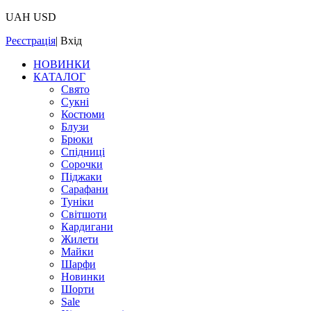
UAH
USD
Реєстрація
|
Вхід
НОВИНКИ
КАТАЛОГ
Свято
Сукні
Костюми
Блузи
Брюки
Спідниці
Сорочки
Піджаки
Сарафани
Туніки
Світшоти
Кардигани
Жилети
Майки
Шарфи
Новинки
Шорти
Sale