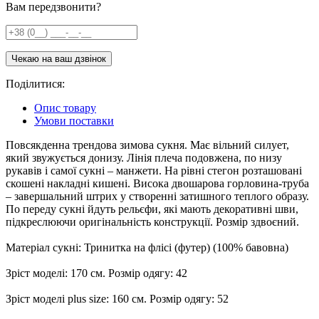
Вам передзвонити?
Поділитися:
Опис товару
Умови поставки
Повсякденна трендова зимова сукня. Має вільний силует,
який звужується донизу. Лінія плеча подовжена, по низу
рукавів і самої сукні – манжети. На рівні стегон розташовані
скошені накладні кишені. Висока двошарова горловина-труба
– завершальний штрих у створенні затишного теплого образу.
По переду сукні йдуть рельєфи, які мають декоративні шви,
підкреслюючи оригінальність конструкції. Розмір здвоєний.
Матеріал сукні: Тринитка на флісі (футер) (100% бавовна)
Зріст моделі: 170 см. Розмір одягу: 42
Зріст моделі plus size: 160 см. Розмір одягу: 52