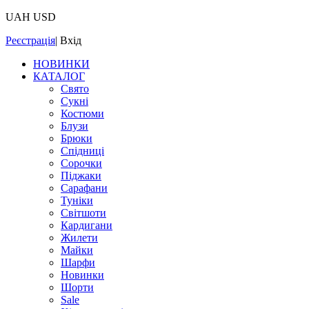
UAH
USD
Реєстрація
|
Вхід
НОВИНКИ
КАТАЛОГ
Свято
Сукні
Костюми
Блузи
Брюки
Спідниці
Сорочки
Піджаки
Сарафани
Туніки
Світшоти
Кардигани
Жилети
Майки
Шарфи
Новинки
Шорти
Sale