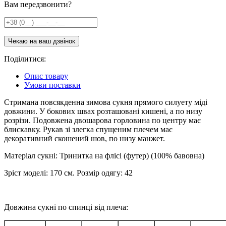
Вам передзвонити?
Поділитися:
Опис товару
Умови поставки
Стримана повсякденна зимова сукня прямого силуету міді
довжини. У бокових швах розташовані кишені, а по низу
розрізи. Подовжена двошарова горловина по центру має
блискавку. Рукав зі злегка спущеним плечем має
декоративний скошений шов, по низу манжет.
Матеріал сукні: Тринитка на флісі (футер) (100% бавовна)
Зріст моделі: 170 см. Розмір одягу: 42
Довжина сукні по спинці від плеча: