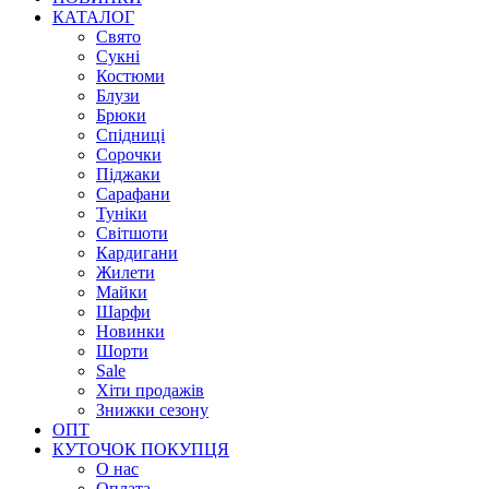
КАТАЛОГ
Свято
Сукні
Костюми
Блузи
Брюки
Спідниці
Сорочки
Піджаки
Сарафани
Туніки
Світшоти
Кардигани
Жилети
Майки
Шарфи
Новинки
Шорти
Sale
Хіти продажів
Знижки сезону
ОПТ
КУТОЧОК ПОКУПЦЯ
О нас
Оплата