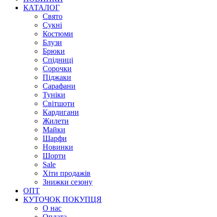
КАТАЛОГ
Свято
Сукні
Костюми
Блузи
Брюки
Спідниці
Сорочки
Піджаки
Сарафани
Туніки
Світшоти
Кардигани
Жилети
Майки
Шарфи
Новинки
Шорти
Sale
Хіти продажів
Знижки сезону
ОПТ
КУТОЧОК ПОКУПЦЯ
О нас
Оплата