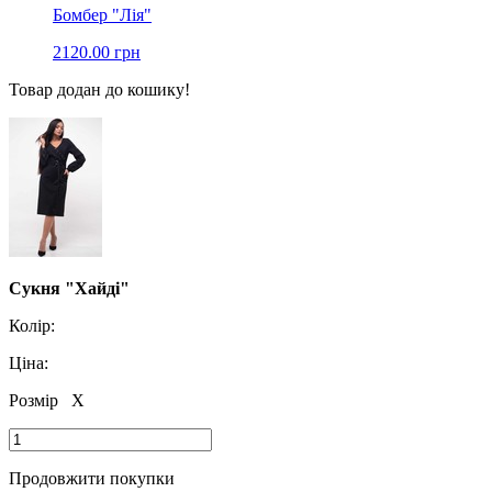
Бомбер "Лія"
2120.00 грн
Товар додан до кошику!
Сукня "Хайді"
Колір:
Ціна:
Розмір
X
Продовжити покупки