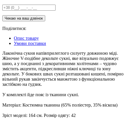
Поділитися:
Опис товару
Умови поставки
Лаконічна сукня напівприлеглого силуету довжиною міді.
Жіночне V-подібне декольте сукні, яке візуально подовжує
шию, а у поєднанні з декоративними холітенами – чудово
змістить акценти, підкресливши ніжні ключиці та зону
декольте. У бокових швах сукні розташовані кишені, помірно
вільний рукав закінчується манжетою з функціональною
застібкою на ґудзик.
У комплекті йде пояс із тканини сукні.
Матеріал: Костюмна тканина (65% поліестер, 35% віскоза)
Зріст моделі: 164 см. Розмір одягу: 42