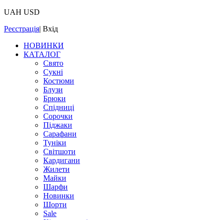
UAH
USD
Реєстрація
|
Вхід
НОВИНКИ
КАТАЛОГ
Свято
Сукні
Костюми
Блузи
Брюки
Спідниці
Сорочки
Піджаки
Сарафани
Туніки
Світшоти
Кардигани
Жилети
Майки
Шарфи
Новинки
Шорти
Sale