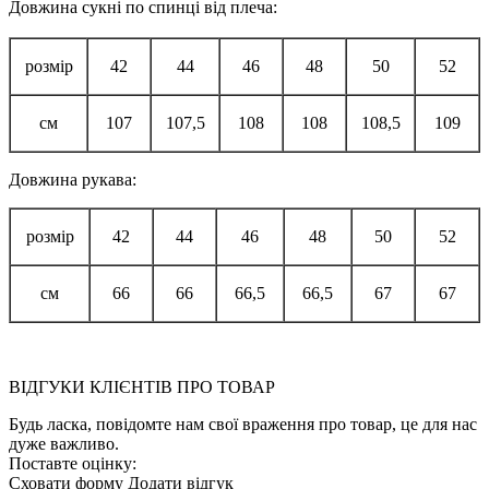
Довжина сукні по спинці від плеча:
розмір
42
44
46
48
50
52
см
107
107,5
108
108
108,5
109
Довжина рукава:
розмір
42
44
46
48
50
52
см
66
66
66,5
66,5
67
67
ВІДГУКИ КЛІЄНТІВ ПРО ТОВАР
Будь ласка, повідомте нам свої враження про товар, це для нас
дуже важливо.
Поставте оцінку:
Сховати форму
Додати відгук