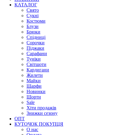
КАТАЛОГ
Свято
Сукні
Костюми
Блузи
Брюки
Спідниці
Сорочки
Піджаки
Сарафани
Туніки
Світшоти
Кардигани
Жилети
Майки
Шарфи
Новинки
Шорти
Sale
Хіти продажів
Знижки сезону
ОПТ
КУТОЧОК ПОКУПЦЯ
О нас
Оплата