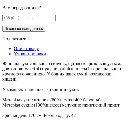
Вам передзвонити?
Поділитися:
Опис товару
Умови поставки
Жіночна сукня вільного силуету, що злегка розкльошується,
довжиною максі зі спущеною лінією плеча і з оригінальною
круглою горловиною. У бічних швах сукні розташовані
кишені.
У комплекті йде пояс із тканини сукні.
Матеріал сукні: штапель(60%віскоза 40%бавовна)
Матеріал сукні: (100%віскоза) капучино принт,синій принт
Зріст моделі: 170 см. Розмір одягу: 42