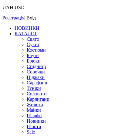
UAH
USD
Реєстрація
|
Вхід
НОВИНКИ
КАТАЛОГ
Свято
Сукні
Костюми
Блузи
Брюки
Спідниці
Сорочки
Піджаки
Сарафани
Туніки
Світшоти
Кардигани
Жилети
Майки
Шарфи
Новинки
Шорти
Sale