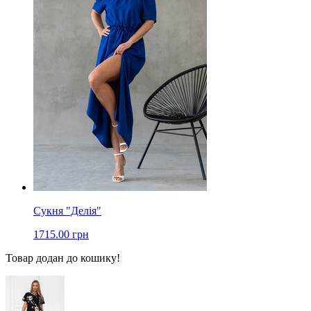
Сукня "Делія"
1715.00 грн
Товар додан до кошику!