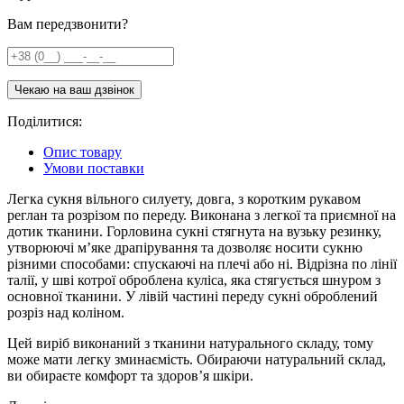
Вам передзвонити?
Поділитися:
Опис товару
Умови поставки
Легка сукня вільного силуету, довга, з коротким рукавом
реглан та розрізом по переду. Виконана з легкої та приємної на
дотик тканини. Горловина сукні стягнута на вузьку резинку,
утворюючі м’яке драпірування та дозволяє носити сукню
різними способами: спускаючі на плечі або ні. Відрізна по лінії
талії, у шві котрої оброблена куліса, яка стягується шнуром з
основної тканини. У лівій частині переду сукні оброблений
розріз над коліном.
Цей виріб виконаний з тканини натурального складу, тому
може мати легку зминаємість. Обираючи натуральний склад,
ви обираєте комфорт та здоров’я шкіри.