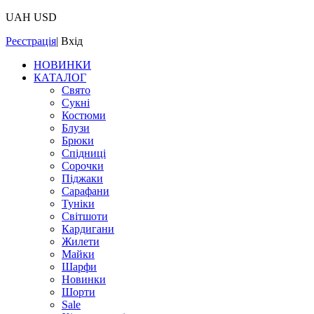
UAH
USD
Реєстрація
|
Вхід
НОВИНКИ
КАТАЛОГ
Свято
Сукні
Костюми
Блузи
Брюки
Спідниці
Сорочки
Піджаки
Сарафани
Туніки
Світшоти
Кардигани
Жилети
Майки
Шарфи
Новинки
Шорти
Sale