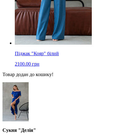
Піджак "Кояр" білий
2100.00 грн
Товар додан до кошику!
Сукня "Делія"