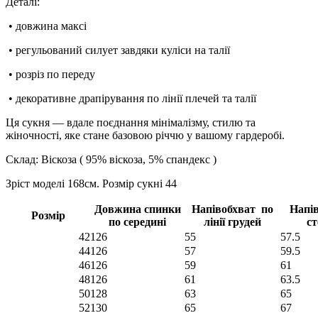
Деталі:
• довжина максі
• регульований силует завдяки куліси на талії
• розріз по переду
• декоративне драпірування по лінії плечей та талії
Ця сукня — вдале поєднання мінімалізму, стилю та
жіночності, яке стане базовою річчю у вашому гардеробі.
Склад: Віскоза ( 95% віскоза, 5% спандекс )
Зріст моделі 168см. Розмір сукні 44
Довжина спинки
Напівобхват по
Напі
Розмір
по середині
лінії грудей
ст
42
126
55
57.5
44
126
57
59.5
46
126
59
61
48
126
61
63.5
50
128
63
65
52
130
65
67