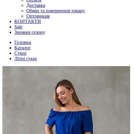
Доставка
Обмін та повернення товару
Оптовикам
КОНТАКТИ
Sale
Знижки сезону
Головна
Каталог
Сукні
Літні сукні