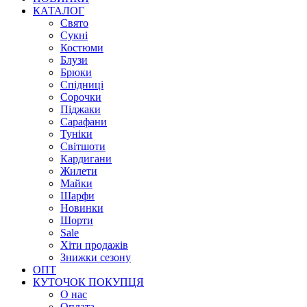
КАТАЛОГ
Свято
Сукні
Костюми
Блузи
Брюки
Спідниці
Сорочки
Піджаки
Сарафани
Туніки
Світшоти
Кардигани
Жилети
Майки
Шарфи
Новинки
Шорти
Sale
Хіти продажів
Знижки сезону
ОПТ
КУТОЧОК ПОКУПЦЯ
О нас
Оплата