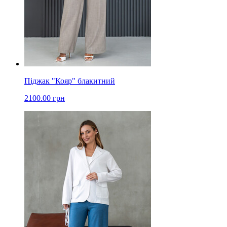
Піджак "Кояр" блакитний
2100.00 грн