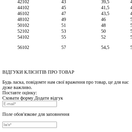
42
102
43
39,5
44
102
45
41,5
46
102
47
43,5
48
102
49
46
50
102
51
48
52
102
53
50
54
102
55
52
56
102
57
54,5
ВІДГУКИ КЛІЄНТІВ ПРО ТОВАР
Будь ласка, повідомте нам свої враження про товар, це для нас
дуже важливо.
Поставте оцінку:
Сховати форму
Додати відгук
Поле обов'язкове для заповнення