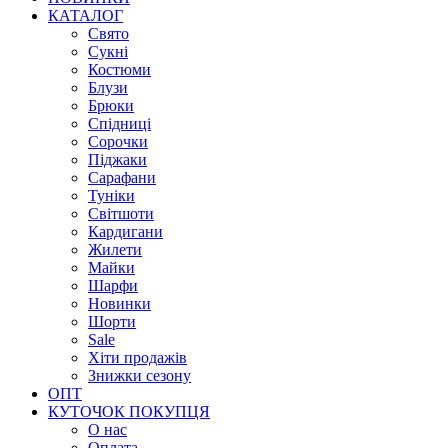
КАТАЛОГ
Свято
Сукні
Костюми
Блузи
Брюки
Спідниці
Сорочки
Піджаки
Сарафани
Туніки
Світшоти
Кардигани
Жилети
Майки
Шарфи
Новинки
Шорти
Sale
Хіти продажів
Знижки сезону
ОПТ
КУТОЧОК ПОКУПЦЯ
О нас
Оплата