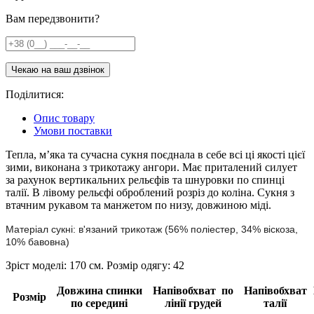
Вам передзвонити?
Поділитися:
Опис товару
Умови поставки
Тепла, м’яка та сучасна сукня поєднала в себе всі ці якості цієї
зими, виконана з трикотажу ангори. Має приталений силует
за рахунок вертикальних рельєфів та шнуровки по спинці
талії. В лівому рельєфі оброблений розріз до коліна. Сукня з
втачним рукавом та манжетом по низу, довжиною міді.
Матеріал сукні: в'язаний трикотаж (56% поліестер, 34% віскоза,
10% бавовна)
Зріст моделі: 170 см. Розмір одягу: 42
Довжина спинки
Напівобхват по
Напівобхват
Розмір
по середині
лінії грудей
талії