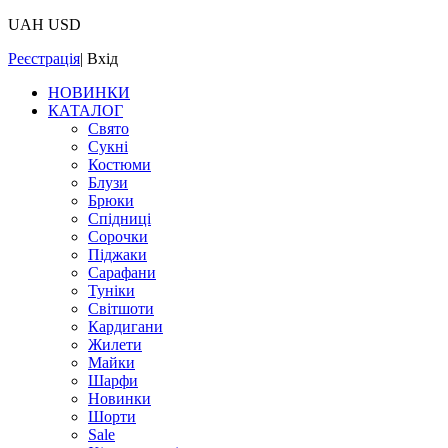
UAH
USD
Реєстрація
|
Вхід
НОВИНКИ
КАТАЛОГ
Свято
Сукні
Костюми
Блузи
Брюки
Спідниці
Сорочки
Піджаки
Сарафани
Туніки
Світшоти
Кардигани
Жилети
Майки
Шарфи
Новинки
Шорти
Sale