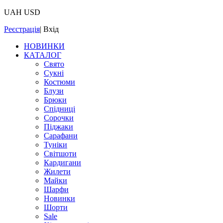
UAH
USD
Реєстрація
|
Вхід
НОВИНКИ
КАТАЛОГ
Свято
Сукні
Костюми
Блузи
Брюки
Спідниці
Сорочки
Піджаки
Сарафани
Туніки
Світшоти
Кардигани
Жилети
Майки
Шарфи
Новинки
Шорти
Sale