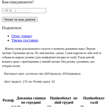
Вам передзвонити?
Поділитися:
Опис товару
Умови поставки
Жіноча сукня розкльошоного силуета зі штапелю довжиною максі. Верхня
частина: Горловина гругла. По лінії кокетки - рюша. Сукня відрізна по лінії талії та
собрана на широку резинку (для комфортної посадки по талії). Рукав довгий,
вільного крою з присборенням у нижній частині. Низ рукава з резинкою, яка
утворює волан.
Матеріал сукні: штапель-твіл (60%віскоза, 40%бавовна)
Зріст моделі: 170 см. Розмір одягу: 42
Довжина спинки
Напівобхват по
Напівобхват
Розмір
по середині
лінії грудей
талії
42
130
50
30