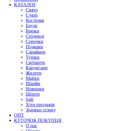
КАТАЛОГ
Свято
Сукні
Костюми
Блузи
Брюки
Спідниці
Сорочки
Піджаки
Сарафани
Туніки
Світшоти
Кардигани
Жилети
Майки
Шарфи
Новинки
Шорти
Sale
Хіти продажів
Знижки сезону
ОПТ
КУТОЧОК ПОКУПЦЯ
О нас
Оплата