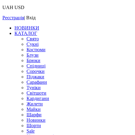
UAH
USD
Реєстрація
|
Вхід
НОВИНКИ
КАТАЛОГ
Свято
Сукні
Костюми
Блузи
Брюки
Спідниці
Сорочки
Піджаки
Сарафани
Туніки
Світшоти
Кардигани
Жилети
Майки
Шарфи
Новинки
Шорти
Sale