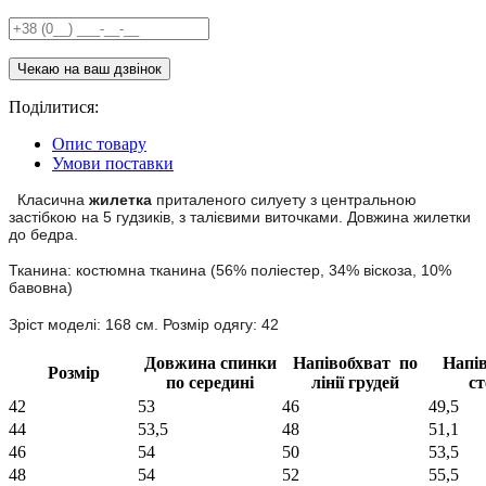
Поділитися:
Опис товару
Умови поставки
Класична
жилетка
приталеного силуету з центральною
застібкою на 5 гудзиків, з талієвими виточками. Довжина жилетки
до бедра.
Тканина: костюмна тканина (56% поліестер, 34% віскоза, 10%
бавовна)
Зріст моделі: 168 см. Розмір одягу: 42
Довжина спинки
Напівобхват по
Напі
Розмір
по середині
лінії грудей
ст
42
53
46
49,5
44
53,5
48
51,1
46
54
50
53,5
48
54
52
55,5