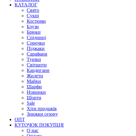
КАТАЛОГ
Свято
Сукні
Костюми
Блузи
Брюки
Спідниці
Сорочки
Піджаки
Сарафани
Туніки
Світшоти
Кардигани
Жилети
Майки
Шарфи
Новинки
Шорти
Sale
Хіти продажів
Знижки сезону
ОПТ
КУТОЧОК ПОКУПЦЯ
О нас
Оплата