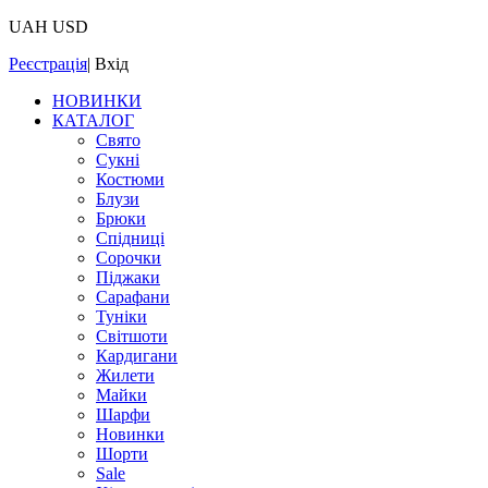
UAH
USD
Реєстрація
|
Вхід
НОВИНКИ
КАТАЛОГ
Свято
Сукні
Костюми
Блузи
Брюки
Спідниці
Сорочки
Піджаки
Сарафани
Туніки
Світшоти
Кардигани
Жилети
Майки
Шарфи
Новинки
Шорти
Sale