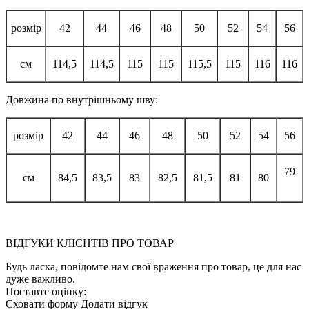
розмір
42
44
46
48
50
52
54
56
см
114,5
114,5
115
115
115,5
115
116
116
Довжина по внутрішньому шву:
розмір
42
44
46
48
50
52
54
56
79
см
84,5
83,5
83
82,5
81,5
81
80
ВІДГУКИ КЛІЄНТІВ ПРО ТОВАР
Будь ласка, повідомте нам свої враження про товар, це для нас
дуже важливо.
Поставте оцінку:
Сховати форму
Додати відгук