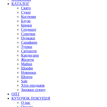
КАТАЛОГ
Свято
Сукні
Костюми
Блузи
Брюки
Спідниці
Сорочки
Піджаки
Сарафани
Туніки
Світшоти
Кардигани
Жилети
Майки
Шарфи
Новинки
Шорти
Sale
Хіти продажів
Знижки сезону
ОПТ
КУТОЧОК ПОКУПЦЯ
О нас
Оплата