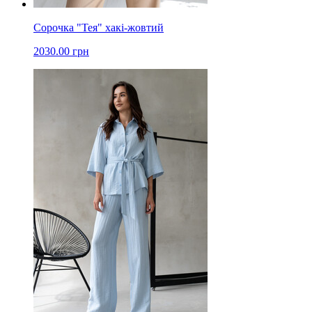
Сорочка "Тея" хакі-жовтий
2030.00 грн