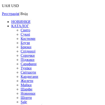
UAH
USD
Реєстрація
|
Вхід
НОВИНКИ
КАТАЛОГ
Свято
Сукні
Костюми
Блузи
Брюки
Спідниці
Сорочки
Піджаки
Сарафани
Туніки
Світшоти
Кардигани
Жилети
Майки
Шарфи
Новинки
Шорти
Sale