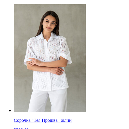
Сорочка "Тея-Прошва" білий