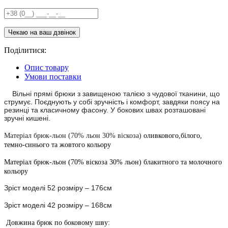
Поділитися:
Опис товару
Умови поставки
Вільні прямі брюки з завищеною талією з чудової тканини, що
струмує. Поєднують у собі зручність і комфорт, завдяки поясу на
резинці та класичному фасону. У бокових швах розташовані
зручні кишені.
Матеріал брюк-льон (70% льон 30% віскоза)
оливкового,білого,
темно-синього та жовтого кольору
Матеріал брюк-льон (70% віскоза 30% льон) блакитного та молочного
кольору
Зріст моделі 52 розміру – 176см
Зріст моделі 42 розміру – 168см
Довжина брюк по боковому шву: