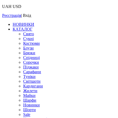
UAH
USD
Реєстрація
|
Вхід
НОВИНКИ
КАТАЛОГ
Свято
Сукні
Костюми
Блузи
Брюки
Спідниці
Сорочки
Піджаки
Сарафани
Туніки
Світшоти
Кардигани
Жилети
Майки
Шарфи
Новинки
Шорти
Sale