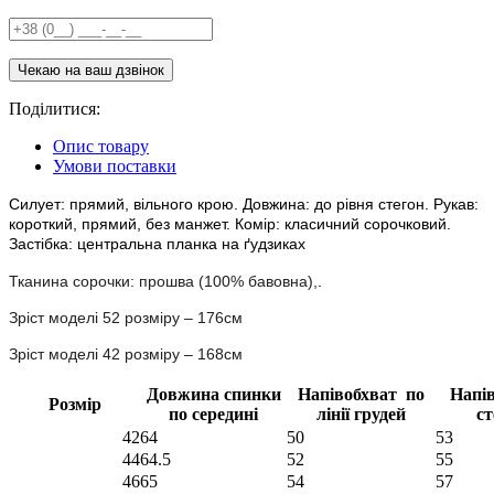
Поділитися:
Опис товару
Умови поставки
Силует: прямий, вільного крою. Довжина: до рівня стегон. Рукав:
короткий, прямий, без манжет. Комір: класичний сорочковий.
Застібка: центральна планка на ґудзиках
Тканина сорочки:
прошва (
100% бавовна
)
,
.
Зріст моделі 52 розміру – 176см
Зріст моделі 42 розміру – 168см
Довжина спинки
Напівобхват по
Напі
Розмір
по середині
лінії грудей
ст
42
64
50
53
44
64.5
52
55
46
65
54
57