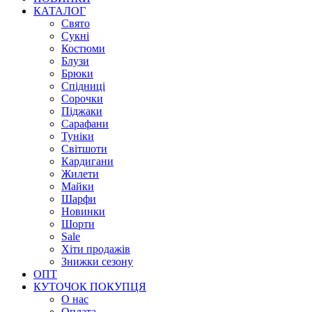
КАТАЛОГ
Свято
Сукні
Костюми
Блузи
Брюки
Спідниці
Сорочки
Піджаки
Сарафани
Туніки
Світшоти
Кардигани
Жилети
Майки
Шарфи
Новинки
Шорти
Sale
Хіти продажів
Знижки сезону
ОПТ
КУТОЧОК ПОКУПЦЯ
О нас
Оплата