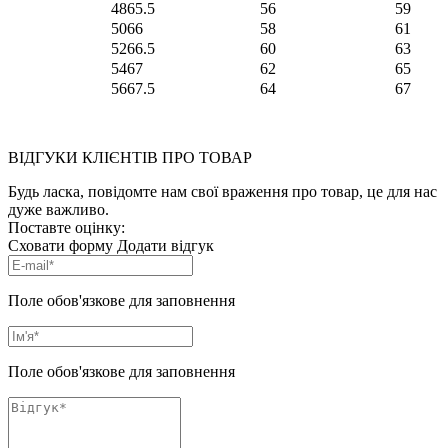
48
65.5
56
59
50
66
58
61
52
66.5
60
63
54
67
62
65
56
67.5
64
67
ВІДГУКИ КЛІЄНТІВ ПРО ТОВАР
Будь ласка, повідомте нам свої враження про товар, це для нас
дуже важливо.
Поставте оцінку:
Сховати форму
Додати відгук
Поле обов'язкове для заповнення
Поле обов'язкове для заповнення