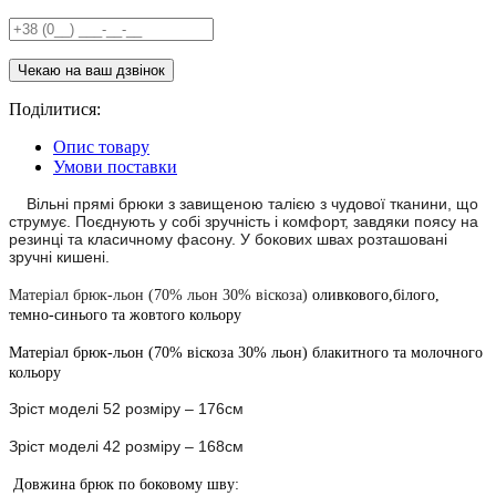
Поділитися:
Опис товару
Умови поставки
Вільні прямі брюки з завищеною талією з чудової тканини, що
струмує. Поєднують у собі зручність і комфорт, завдяки поясу на
резинці та класичному фасону. У бокових швах розташовані
зручні кишені.
Матеріал брюк-льон (70% льон 30% віскоза)
оливкового,білого,
темно-синього та жовтого кольору
Матеріал брюк-льон (70% віскоза 30% льон) блакитного та молочного
кольору
Зріст моделі 52 розміру – 176см
Зріст моделі 42 розміру – 168см
Довжина брюк по боковому шву: