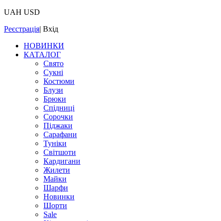
UAH
USD
Реєстрація
|
Вхід
НОВИНКИ
КАТАЛОГ
Свято
Сукні
Костюми
Блузи
Брюки
Спідниці
Сорочки
Піджаки
Сарафани
Туніки
Світшоти
Кардигани
Жилети
Майки
Шарфи
Новинки
Шорти
Sale