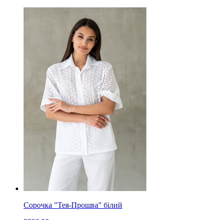
Сорочка "Тея-Прошва" білий