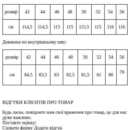
розмір
42
44
46
48
50
52
54
56
см
114,5
114,5
115
115
115,5
115
116
116
Довжина по внутрішньому шву:
розмір
42
44
46
48
50
52
54
56
79
см
84,5
83,5
83
82,5
81,5
81
80
ВІДГУКИ КЛІЄНТІВ ПРО ТОВАР
Будь ласка, повідомте нам свої враження про товар, це для нас
дуже важливо.
Поставте оцінку:
Сховати форму
Додати відгук