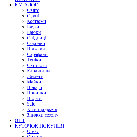
КАТАЛОГ
Свято
Сукні
Костюми
Блузи
Брюки
Спідниці
Сорочки
Піджаки
Сарафани
Туніки
Світшоти
Кардигани
Жилети
Майки
Шарфи
Новинки
Шорти
Sale
Хіти продажів
Знижки сезону
ОПТ
КУТОЧОК ПОКУПЦЯ
О нас
Оплата