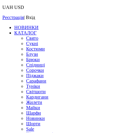
UAH
USD
Реєстрація
|
Вхід
НОВИНКИ
КАТАЛОГ
Свято
Сукні
Костюми
Блузи
Брюки
Спідниці
Сорочки
Піджаки
Сарафани
Туніки
Світшоти
Кардигани
Жилети
Майки
Шарфи
Новинки
Шорти
Sale