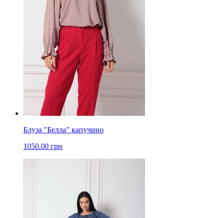
Блуза "Белла" капучино
1050.00 грн