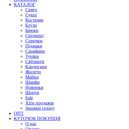
КАТАЛОГ
Свято
Сукні
Костюми
Блузи
Брюки
Спідниці
Сорочки
Піджаки
Сарафани
Туніки
Світшоти
Кардигани
Жилети
Майки
Шарфи
Новинки
Шорти
Sale
Хіти продажів
Знижки сезону
ОПТ
КУТОЧОК ПОКУПЦЯ
О нас
Оплата