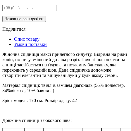
Поділитися:
Опис товару
Умови поставки
Жіночна спідниця-максі прилеглого силуету. Відрізна на рівні
колін, по низу зміщений до ліва розріз. Пояс зі шльонками на
спинці застібається на ґудзик та потаємну блискавку, яка
переходить у середній шов. Дана спідничка допоможе
створити елегантні та вишукані луки у будь-якому сезоні.
Матеріал спідниці: твілл із замшем-діагональ (56% поліестер,
34%віскоза, 10% бавовна)
Зріст моделі: 170 см. Розмір одягу: 42
Довжина спідниці з бокового шва: