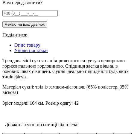
Вам передзвонити?
Поділитися:
Опис товару
Умови поставки
Трендова міні сукня напівприлеглого силуету з неширокою
горизонтальною горловиною. Спідниця злегка вільна, в
бокових швах є кишені. Сукня ідеально підійде для будь-яких
типів фігур.
Матеріал сукні: твіл із замшем-діагональ (65% поліестер, 35%
віскоза)
Зріст моделі: 164 см. Розмір одягу: 42
Довжина сукні по спинці від плеча: