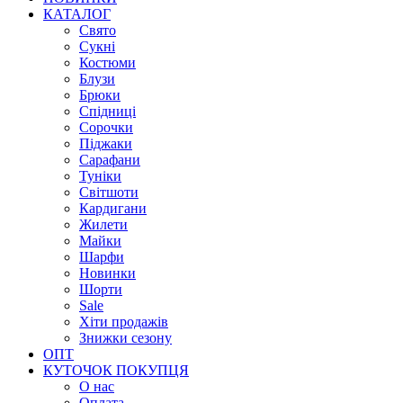
КАТАЛОГ
Свято
Сукні
Костюми
Блузи
Брюки
Спідниці
Сорочки
Піджаки
Сарафани
Туніки
Світшоти
Кардигани
Жилети
Майки
Шарфи
Новинки
Шорти
Sale
Хіти продажів
Знижки сезону
ОПТ
КУТОЧОК ПОКУПЦЯ
О нас
Оплата