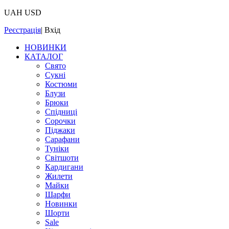
UAH
USD
Реєстрація
|
Вхід
НОВИНКИ
КАТАЛОГ
Свято
Сукні
Костюми
Блузи
Брюки
Спідниці
Сорочки
Піджаки
Сарафани
Туніки
Світшоти
Кардигани
Жилети
Майки
Шарфи
Новинки
Шорти
Sale