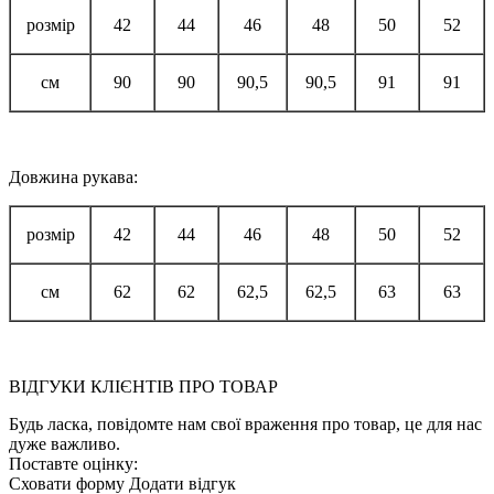
розмір
42
44
46
48
50
52
см
90
90
90,5
90,5
91
91
Довжина рукава:
розмір
42
44
46
48
50
52
см
62
62
62,5
62,5
63
63
ВІДГУКИ КЛІЄНТІВ ПРО ТОВАР
Будь ласка, повідомте нам свої враження про товар, це для нас
дуже важливо.
Поставте оцінку:
Сховати форму
Додати відгук