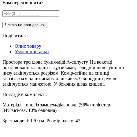
Вам передзвонити?
Поділитися:
Опис товару
Умови поставки
Простора трендова сукня-міді А-силуету. На кокетці
розташовано клапани із ґудзиками, середній шов сукні по
низу закінчується розрізом. Комір-стійка на спинці
застібається на потаємну блискавку. Свободний рукав
закінчується манжетою. У бокових швах кишені.
Пояс іде в комплекті.
Матеріал: твілл із замшем-діагональ (56% поліестер,
34%віскоза, 10% бавовна)
Зріст моделі: 170 см. Розмір одягу: 42