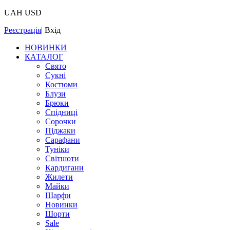
UAH
USD
Реєстрація
|
Вхід
НОВИНКИ
КАТАЛОГ
Свято
Сукні
Костюми
Блузи
Брюки
Спідниці
Сорочки
Піджаки
Сарафани
Туніки
Світшоти
Кардигани
Жилети
Майки
Шарфи
Новинки
Шорти
Sale