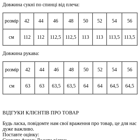
Довжина сукні по спинці від плеча:
розмір
42
44
46
48
50
52
54
56
см
112
112
112,5
112,5
113
113
113,5
113,5
Довжина рукава:
розмір
42
44
46
48
50
52
54
56
см
63
63
63,5
63,5
64
64
64,5
64,5
ВІДГУКИ КЛІЄНТІВ ПРО ТОВАР
Будь ласка, повідомте нам свої враження про товар, це для нас
дуже важливо.
Поставте оцінку: