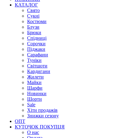
КАТАЛОГ
Свято
Сукні
Костюми
Блузи
Брюки
Спідниці
Сорочки
Піджаки
Сарафани
Туніки
Світшоти
Кардигани
Жилети
Майки
Шарфи
Новинки
Шорти
Sale
Хіти продажів
Знижки сезону
ОПТ
КУТОЧОК ПОКУПЦЯ
О нас
Оплата