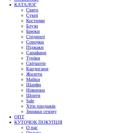
КАТАЛОГ
Свято
Сукні
Костюми
Блузи
Брюки
Спідниці
Сорочки
Піджаки
Сарафани
Туніки
Світшоти
Кардигани
Жилети
Майки
Шарфи
Новинки
Шорти
Sale
Хіти продажів
Знижки сезону
ОПТ
КУТОЧОК ПОКУПЦЯ
О нас
Оплата