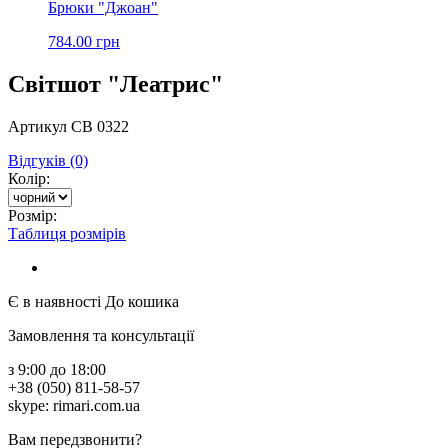
Брюки "Джоан"
784.00 грн
Світшот "Леатрис"
Артикул СВ 0322
Відгуків (0)
Колір:
Розмір:
Таблиця розмірів
Є в наявності
До кошика
Замовлення та консультації
з 9:00 до 18:00
+38 (050) 811-58-57
skype: rimari.com.ua
Вам передзвонити?