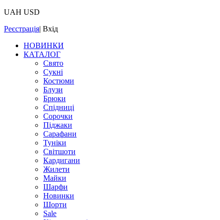
UAH
USD
Реєстрація
|
Вхід
НОВИНКИ
КАТАЛОГ
Свято
Сукні
Костюми
Блузи
Брюки
Спідниці
Сорочки
Піджаки
Сарафани
Туніки
Світшоти
Кардигани
Жилети
Майки
Шарфи
Новинки
Шорти
Sale