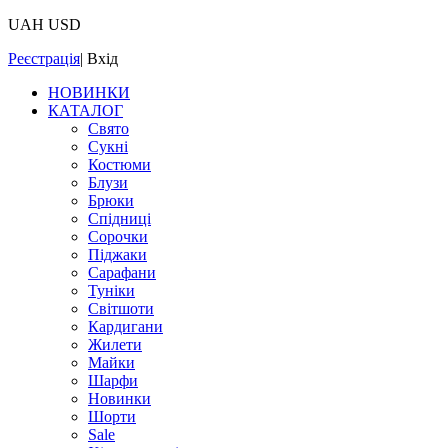
UAH
USD
Реєстрація
|
Вхід
НОВИНКИ
КАТАЛОГ
Свято
Сукні
Костюми
Блузи
Брюки
Спідниці
Сорочки
Піджаки
Сарафани
Туніки
Світшоти
Кардигани
Жилети
Майки
Шарфи
Новинки
Шорти
Sale