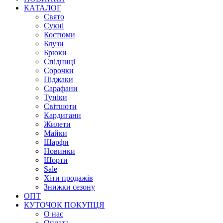
КАТАЛОГ
Свято
Сукні
Костюми
Блузи
Брюки
Спідниці
Сорочки
Піджаки
Сарафани
Туніки
Світшоти
Кардигани
Жилети
Майки
Шарфи
Новинки
Шорти
Sale
Хіти продажів
Знижки сезону
ОПТ
КУТОЧОК ПОКУПЦЯ
О нас
Оплата