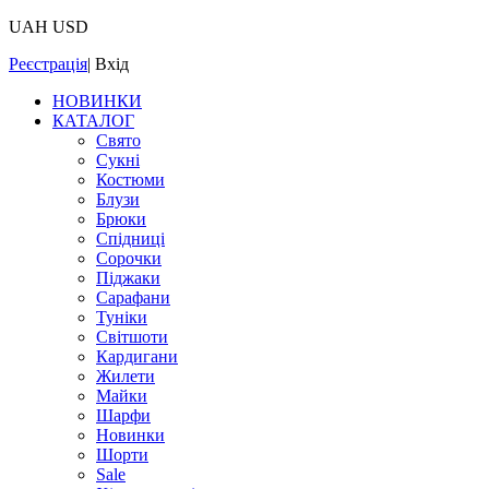
UAH
USD
Реєстрація
|
Вхід
НОВИНКИ
КАТАЛОГ
Свято
Сукні
Костюми
Блузи
Брюки
Спідниці
Сорочки
Піджаки
Сарафани
Туніки
Світшоти
Кардигани
Жилети
Майки
Шарфи
Новинки
Шорти
Sale