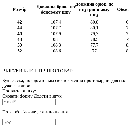
Довжина брюк по
Довжина брюк по
Розмір
внутрішньому
Обхва
боковому шву
шву
42
107,4
80,8
6
44
107,7
80,1
7
46
107,9
79,3
7
48
108,1
78,5
7
50
108,3
77,7
8
52
108,6
77
8
ВІДГУКИ КЛІЄНТІВ ПРО ТОВАР
Будь ласка, повідомте нам свої враження про товар, це для нас
дуже важливо.
Поставте оцінку:
Сховати форму
Додати відгук
Поле обов'язкове для заповнення