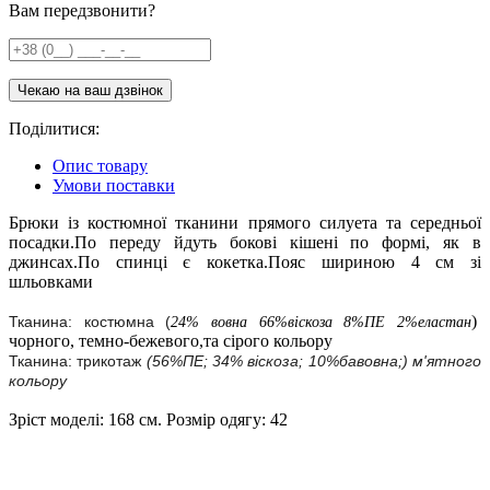
Вам передзвонити?
Поділитися:
Опис товару
Умови поставки
Брюки із костюмної тканини прямого силуета та середньої
посадки.По переду йдуть бокові кішені по формі, як в
джинсах.По спинці є кокетка.Пояс шириною 4 см зі
шльовками
)
Тканина: костюмна (
24% вовна 66%віскоза 8%ПЕ 2%еластан
чорного, темно-бежевого,та сірого кольору
Тканина: трикотаж
(56%ПЕ; 34% віскоза; 10%бавовна;) м'ятного
кольору
Зріст моделі: 168 см. Розмір одягу: 42