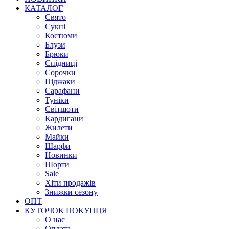
КАТАЛОГ
Свято
Сукні
Костюми
Блузи
Брюки
Спідниці
Сорочки
Піджаки
Сарафани
Туніки
Світшоти
Кардигани
Жилети
Майки
Шарфи
Новинки
Шорти
Sale
Хіти продажів
Знижки сезону
ОПТ
КУТОЧОК ПОКУПЦЯ
О нас
Оплата