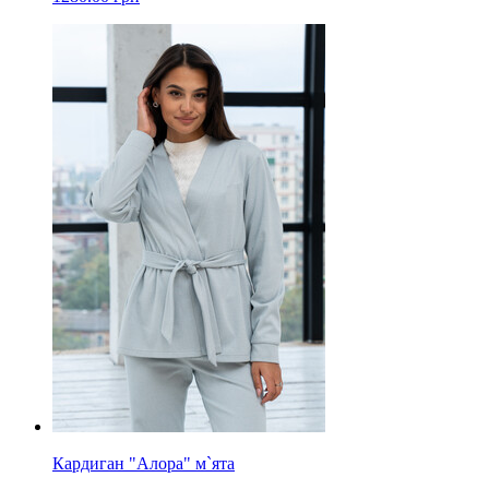
Кардиган "Алора" м`ята